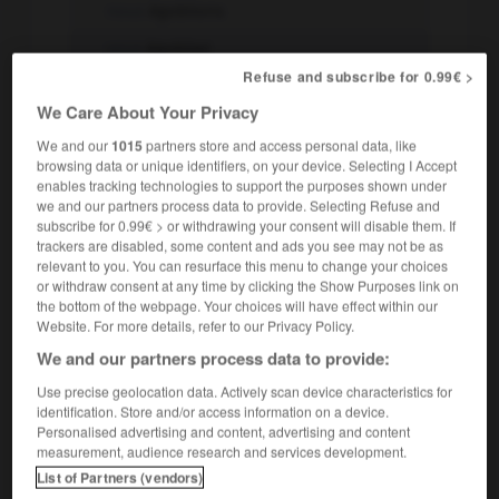
nous
égoblions
vous
égobliez
Refuse and subscribe for 0.99€ >
ils, elles
égoblaient
We Care About Your Privacy
We and our
1015
partners store and access personal data, like
-
Passé simple
browsing data or unique identifiers, on your device. Selecting I Accept
enables tracking technologies to support the purposes shown under
j'
égoblai
we and our partners process data to provide. Selecting Refuse and
subscribe for 0.99€ > or withdrawing your consent will disable them. If
tu
égoblas
trackers are disabled, some content and ads you see may not be as
il, elle
égobla
relevant to you. You can resurface this menu to change your choices
or withdraw consent at any time by clicking the Show Purposes link on
nous
égoblâmes
the bottom of the webpage. Your choices will have effect within our
Website. For more details, refer to our Privacy Policy.
vous
égoblâtes
We and our partners process data to provide:
ils, elles
égoblèrent
Use precise geolocation data. Actively scan device characteristics for
identification. Store and/or access information on a device.
-
Futur
Personalised advertising and content, advertising and content
measurement, audience research and services development.
j'
égoblerai
List of Partners (vendors)