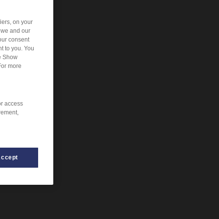
iers, on your
r we and our
our consent
t to you. You
he Show
For more
or access
rement,
Accept