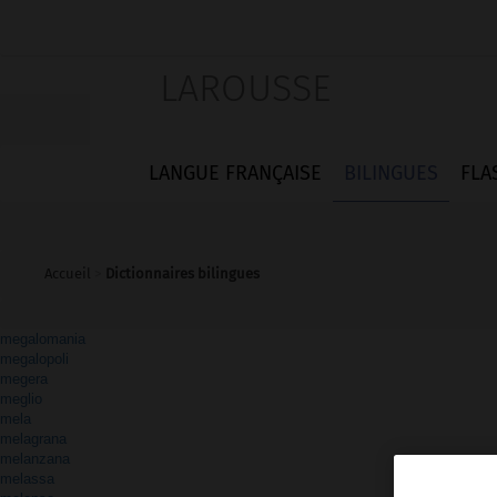
LAROUSSE
LANGUE FRANÇAISE
BILINGUES
FLA
Accueil
>
Dictionnaires bilingues
megalomania
megalopoli
megera
meglio
mela
melagrana
melanzana
melassa