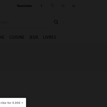
Newsletter




IE
CUISINE
JEUX
LIVRES
ribe for 0.99€ >