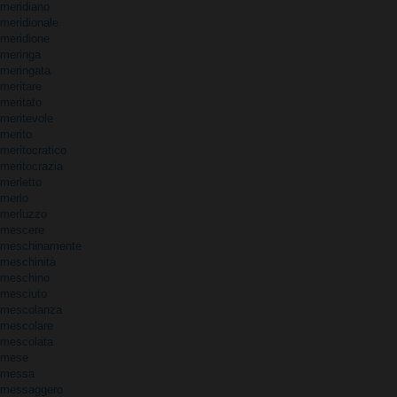
meridiano
meridionale
meridione
meringa
meringata
meritare
meritato
meritevole
merito
meritocratico
meritocrazia
merletto
merlo
merluzzo
mescere
meschinamente
meschinità
meschino
mesciuto
mescolanza
mescolare
mescolata
mese
messa
messaggero