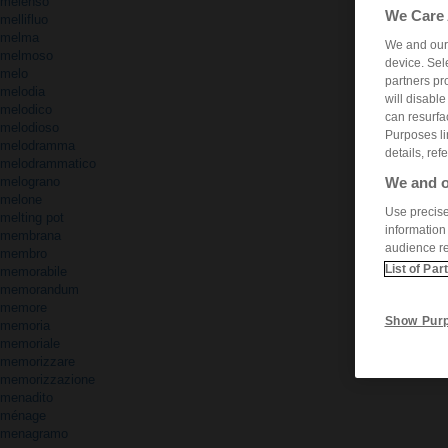
melenso
We Care 
mellifluo
melma
We and ou
melmoso
device. Sel
melo
partners pr
melodia
will disabl
melodico
can resurfa
melodioso
Purposes li
melodramma
details, ref
melodrammatico
melograno
We and o
melone
Use precise 
melting pot
information
membrana
audience r
membro
List of Par
memorabile
memorandum
memore
Show Pur
memoria
memoriale
memorizzare
memorizzazione
menadito
ménage
menagramo