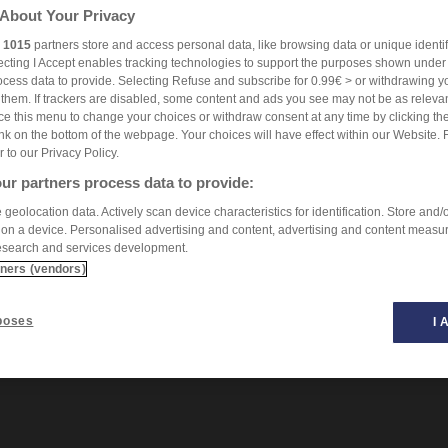
About Your Privacy
r
1015
partners store and access personal data, like browsing data or unique identif
ecting I Accept enables tracking technologies to support the purposes shown unde
ocess data to provide. Selecting Refuse and subscribe for 0.99€ > or withdrawing y
e them. If trackers are disabled, some content and ads you see may not be as relevan
ce this menu to change your choices or withdraw consent at any time by clicking t
nk on the bottom of the webpage. Your choices will have effect within our Website. 
er to our Privacy Policy.
ur partners process data to provide:
geolocation data. Actively scan device characteristics for identification. Store and/
 on a device. Personalised advertising and content, advertising and content measu
esearch and services development.
tners (vendors)
poses
I 