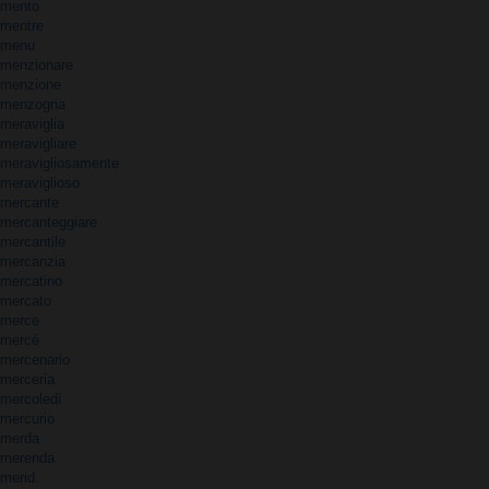
mento
mentre
menu
menzionare
menzione
menzogna
meraviglia
meravigliare
meravigliosamente
meraviglioso
mercante
mercanteggiare
mercantile
mercanzia
mercatino
mercato
merce
mercé
mercenario
merceria
mercoledì
mercurio
merda
merenda
merid.