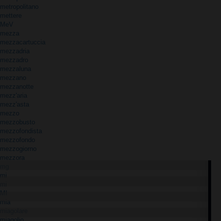
metropolitano
mettere
MeV
mezza
mezzacartuccia
mezzadria
mezzadro
mezzaluna
mezzano
mezzanotte
mezz'aria
mezz'asta
mezzo
mezzobusto
mezzofondista
mezzofondo
mezzogiorno
mezzora
mg
mi
mi
MI
mia
miagolare
miagolio