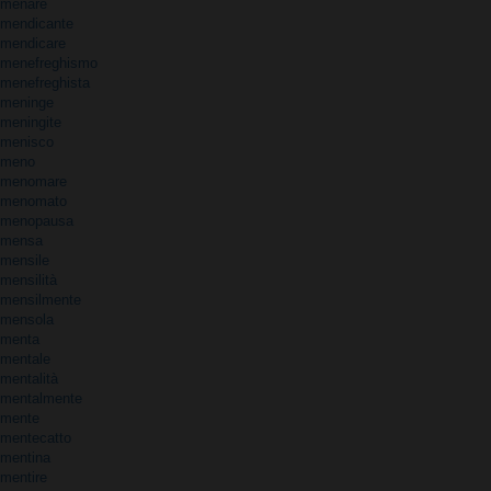
menare
mendicante
mendicare
menefreghismo
menefreghista
meninge
meningite
menisco
meno
menomare
menomato
menopausa
mensa
mensile
mensilità
mensilmente
mensola
menta
mentale
mentalità
mentalmente
mente
mentecatto
mentina
mentire