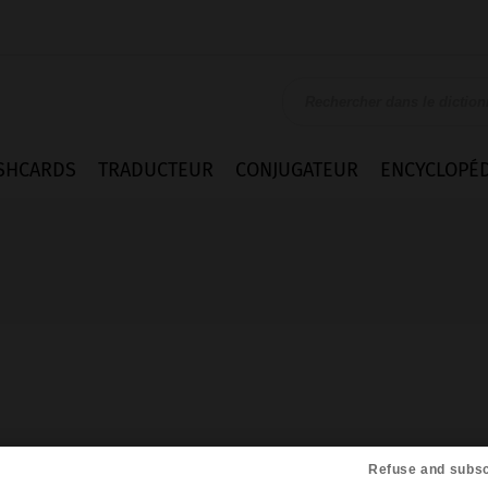
SHCARDS
TRADUCTEUR
CONJUGATEUR
ENCYCLOPÉD
Refuse and subsc