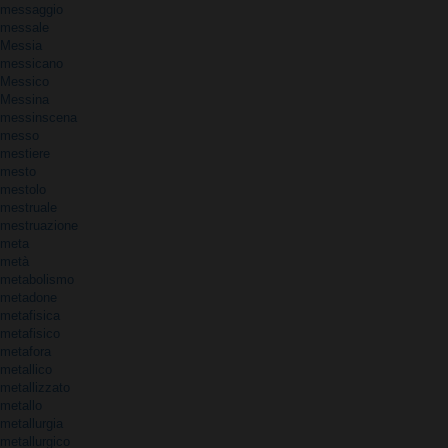
messaggio
messale
Messia
messicano
Messico
Messina
messinscena
messo
mestiere
mesto
mestolo
mestruale
mestruazione
meta
metà
metabolismo
metadone
metafisica
metafisico
metafora
metallico
metallizzato
metallo
metallurgia
metallurgico