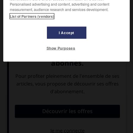
Population :
19 629 hab. (recensement de 2018)
Personalised advertising and content, advertising and content
Nom des habitants :
Sélestadiens
measurement, audience research and services development.
List of Partners (vendors)
Sélestat appartient à la
communauté de communes de
Sélestat
. La ville abrite un centre tertiaire dynamique mais
I Accept
également un centre industriel varié qui oppose petites et
moyennes entreprises à de grandes entreprises dominées
par le secteur du packaging, du papier, des équipements
Show Purposes
automobile et du meuble.
Ville pittoresque, conservant des restes d'enceinte, des
églises médiévales, dont l'ancienne abbatiale romane
e
Sainte-Foy, des demeures du
xvi
s. Bibliothèque humaniste
et musée.
Articles associés