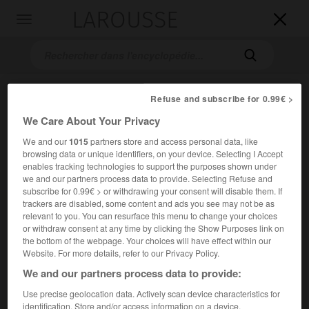
LAROUSSE

Toggle
navigation

Refuse and subscribe for 0.99€ >
We Care About Your Privacy
We and our
1015
partners store and access personal data, like
browsing data or unique identifiers, on your device. Selecting I Accept
enables tracking technologies to support the purposes shown under
we and our partners process data to provide. Selecting Refuse and
Accueil
>
Encyclopédie [ville]
>
Sélestat 67600
subscribe for 0.99€ > or withdrawing your consent will disable them. If
trackers are disabled, some content and ads you see may not be as
Sélestat
(67600)
relevant to you. You can resurface this menu to change your choices
or withdraw consent at any time by clicking the Show Purposes link on
the bottom of the webpage. Your choices will have effect within our
Website. For more details, refer to our Privacy Policy.
We and our partners process data to provide:
Chef-lieu d'arrondissement du Bas-Rhin, sur l'Ill, à la limite
des collines sous-vosgiennes et de la plaine d'Alsace.
Use precise geolocation data. Actively scan device characteristics for
identification. Store and/or access information on a device.