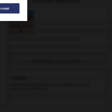
Médias associés
Accept
Pétra
Articles associés
Jordanie
.
État d'Asie occidentale situé au Moyen-Orient, la
Jordanie est limitée à...