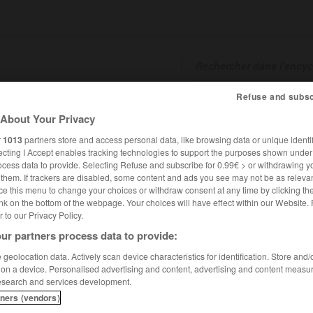
Refuse and subsc
SHCARDS
TRADUCTEUR
CONJUGATEUR
ENCYCLOPÉD
About Your Privacy
r
1013
partners store and access personal data, like browsing data or unique identif
ecting I Accept enables tracking technologies to support the purposes shown unde
ocess data to provide. Selecting Refuse and subscribe for 0.99€ > or withdrawing y
e them. If trackers are disabled, some content and ads you see may not be as relevan
ce this menu to change your choices or withdraw consent at any time by clicking t
nk on the bottom of the webpage. Your choices will have effect within our Website.
er to our Privacy Policy.
ur partners process data to provide:
geolocation data. Actively scan device characteristics for identification. Store and
 on a device. Personalised advertising and content, advertising and content measu
esearch and services development.
tners (vendors)