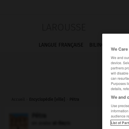
LAROUSSE
LANGUE FRANÇAISE
BILINGUES
FLA
We Care 
We and ou
device. Sel
partners pr
will disabl
can resurfa
Purposes li
details, ref
We and o
Accueil
>
Encyclopédie [ville]
>
Pétra
Use precise 
information
Pétra
audience r
List of Par
en arabe
al-Baṭrā