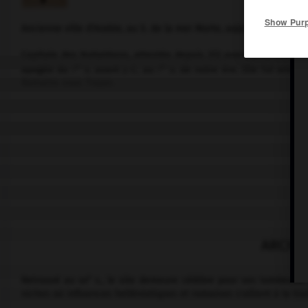
Show Pur
Ancienne ville d'Arabie, au S. de la mer Morte, aujourd'hui en Jor
Capitale des Nabatéens, attestée depuis 312 avant J.-C., elle att
er
er
apogée du
i
s. avant J.-C. au
i
s. de notre ère. Elle fut annex
Romains sous Trajan.
ARCHÉ
e
Retrouvé au
xix
s., le site demeure célèbre pour ses tombeaux 
niches où influences hellénistiques et romaines s'allient à la trad