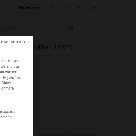
Newsletter




ribe for 0.99€ >
IE
CUISINE
JEUX
LIVRES
iers, on your
r we and our
our consent
t to you. You
he Show
 For more
/or access
rement,