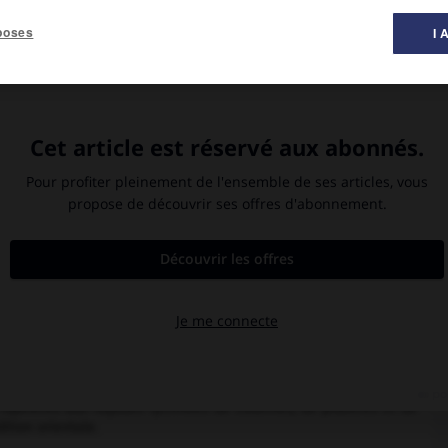
poses
I 
danie.
eignit son
ée par les
Pétra
OLOGIE
rupestres aux façades rythmées de colonnes, de pilastres et de
ition orientale.