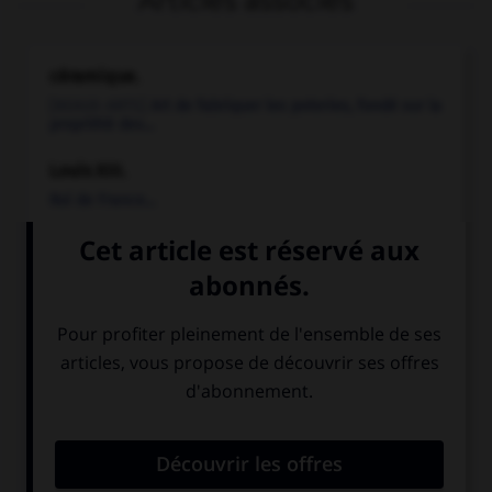
Articles associés
céramique.
[BEAUX-ARTS]
Art de fabriquer les poteries, fondé sur la
propriété des...
Louis XIII
.
Roi de France...
Nantes
(édit de).
Édit de pacification signé par Henri IV à Nantes le
13 avril 1598...
Poitou-Charentes
.
Région administrative de l'ouest de la France, formée...
portes et fortifications.
Ouvrage de défense militaire.