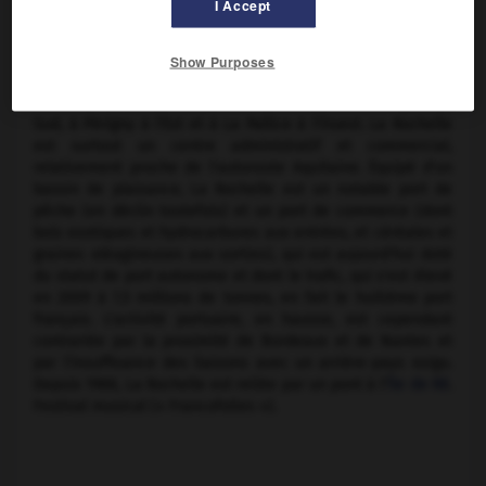
I Accept
de nombreux commerces ; elle borde le vieux havre où
débouche le canal de Marans et qui est flanqué du port de
pêche. L'industrie (métallurgie de transformation surtout :
Show Purposes
matériel ferroviaire, constructions automobiles et petite
construction navale de plaisance) se rassemble à Aytré au
Sud, à Périgny à l'Est et à La Pallice à l'Ouest. La Rochelle
est surtout un centre administratif et commercial,
relativement proche de l'autoroute Aquitaine. Équipé d'un
bassin de plaisance, La Rochelle est un notable port de
pêche (en déclin toutefois) et un port de commerce (dont
bois exotiques et hydrocarbures aux entrées, et céréales et
graines oléagineuses aux sorties), qui est aujourd'hui doté
du statut de port autonome et dont le trafic, qui s'est élevé
en 2009 à 7,5 millions de tonnes, en fait le huitième port
français. L'activité portuaire, en hausse, est cependant
contrariée par la proximité de Bordeaux et de Nantes et
par l'insuffisance des liaisons avec un arrière-pays exigu.
Depuis 1988, La Rochelle est reliée par un pont à l'
île de Ré
.
Festival musical (« Francofolies »).