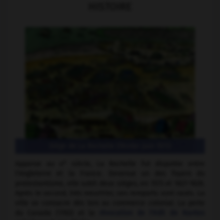
HISTOIRE
Siège de La Rochelle (février-juin 1573)
e
Apparue au
xi
siècle, La Rochelle fut disputée entre
l'Angleterre et la France. Devenue un des foyers du
protestantisme, elle subit deux sièges, en 1573 et 1627-1628.
Après le second, très meurtrier, ses remparts sont rasés. La
ville se consacre dès lors au commerce colonial. La perte
du Canada (1763) et la
révocation de l'édit de Nantes