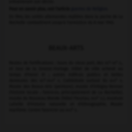
entraîneront son déclin.
Pour en savoir plus, voir l'article
guerres de Religion
.
En 1944, les unités allemandes repliées dans la poche de La
Rochelle combattirent jusqu'à l'armistice du 8 mai 1945.
BEAUX-ARTS
e
e
Restes de fortifications : tours du vieux port, des
xiv
-
xv
s.,
et tour de la Grosse-Horloge. Hôtel de ville achevé au
temps d'Henri IV ; autres édifices publics et belles
e
e
e
demeures des
xvi
-
xviii
s. Cathédrale surtout du
xviii
s.
Musée des Beaux-Arts (peinture), musée d'Orbigny-Bernon
(histoire locale ; faïences, principalement de La Rochelle),
e
musée du Nouveau Monde (hôtel Fleuriau,
xviii
s.), muséum
Lafaille d'Histoire naturelle et d'Ethnographie, Musée
e
maritime. Centre faïencier au
xviii
s.