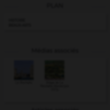
PLAN
HISTOIRE
BEAUX-ARTS
Médias associés
La Rochelle
Siège de La
Rochelle (février-juin
1573)