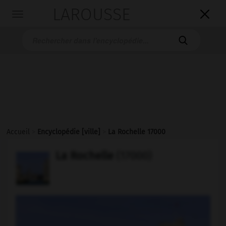
LAROUSSE

Toggle
navigation

Accueil
>
Encyclopédie [ville]
>
La Rochelle 17000
La Rochelle
(17000)