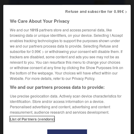
Refuse and subscribe for 0.99€ >
We Care About Your Privacy
We and our
1015
partners store and access personal data, like
browsing data or unique identifiers, on your device. Selecting I Accept
enables tracking technologies to support the purposes shown under
we and our partners process data to provide. Selecting Refuse and
subscribe for 0.99€ > or withdrawing your consent will disable them. If
La Rochelle
trackers are disabled, some content and ads you see may not be as
relevant to you. You can resurface this menu to change your choices
Chef-lieu du département de la
Charente-Maritime
, sur
or withdraw consent at any time by clicking the Show Purposes link on
l'Atlantique, à 466 km au S.-O. de Paris.
the bottom of the webpage. Your choices will have effect within our
Website. For more details, refer to our Privacy Policy.
Population :
78 264 hab. (recensement de 2018)
We and our partners process data to provide:
Nom des habitants :
Rochelais
Population pour l'agglomération :
125 937 hab.
Use precise geolocation data. Actively scan device characteristics for
(recensement de 2009)
identification. Store and/or access information on a device.
Personalised advertising and content, advertising and content
measurement, audience research and services development.
L'agglomération s'étire d'Aytré au Sud-Est à La Pallice à
List of Partners (vendors)
l'Ouest et s'ordonne autour de la baie comprise entre la
pointe des Minimes au Sud et celle du Chef de Baie au
Nord. Au centre, la vieille ville abrite des services publics et