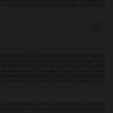
ion, et la femelle élabore le nid, toujours dans un endroit très
ge, à l'abri d'un buisson ou même dans un arbre, jusqu'à 8 m de
formes de repos, qui ne sont faites que d'un amas de végétaux
née avec des branchettes, des joncs ou des roseaux, supporte une
, de touffes d'herbe, de brins de jonc, de lanières de roseaux,
 végétaux verts que le mâle apporte tout au long de la période
iamètre extérieur. Quand il est situé sur l'eau, il est arrimé au
du niveau de l'eau, les oiseaux construisent une rampe d'accès.
ur. Ovales, brillants, de couleur crème, tachetés et ponctués de
nt en moyenne 43 × 31 mm. La couvaison commence avec la ponte