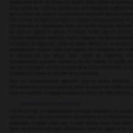
Quand vient la fin de l'hiver, les poules d'eau mâles se mettent 
d'eau calme ou courante, bordée par une végétation suffisammen
qu'il a choisi son espace, le parcourt en poussant des cris son
font comme un signal lumineux. Il marque ainsi sa présence et af
son domaine, le propriétaire fonce sur lui tête baissée, exhibant 
les ailes et agitant la queue. Si l'intrus ne bat pas en retraite,
l'oiseau indésirable persiste, c'est la bagarre : les deux adversai
échangent de vigoureux coups de patte. Parfois, ils se reculent
protagonistes cessent enfin leur pugilat, ils s'éloignent dos à d
du dessous de leur queue. Sans cesser de s'observer, chac
recommencent à picorer, comme si de rien n'était : le conflit es
dès lors considéré comme un point de la limite territoriale. À ch
et déplacée suivant le résultat de la rencontre.
Tous ces comportements agressifs, plus ou moins ritualisés, 
défendent leur domaine pendant toute la saison de nidification,
mais les combats s'engagent surtout au début de cette période, q
SÉDENTARITÉ OU MIGRATION
À la fin de l'été, le comportement territorial disparaît. Les jeun
dans les rares cas où la richesse du territoire et la clémence d
adaptable, la poule d'eau est, à cette saison, aussi bien séden
lâche de plusieurs dizaines d'individus, selon la région et le cl