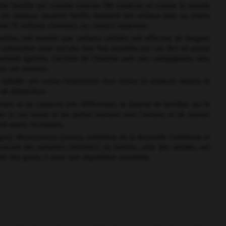
vaste famille qui compte environ 150 espèces et couvre le monde
 ces oiseaux souvent furtifs, habitant des milieux plus ou moins
ron 70 millions d'années, au créatcé supérieur.
ssiles, ont montré que certains rallidés ont effectué de longues
 colonisées avec succès. Une fois installés sur ces îles où aucun
evenant aptères. L'arrivée de l'homme avec ses compagnons, rats,
ur ces oiseaux.
rallidés ont connu l'extinction d'au moins 22 espèces depuis le
de disparition.
rmes et de couleurs très différentes, la dizaine de familles qui le
le cou tendu et les pattes traînant vers l'arrière, et de donner
id après l'éclosion).
gou),
Rhynochetos jubatus,
emblème de la Nouvelle-Calédonie et
core des outardes (otididés). Sa famille, celle des rallidés, est
lle des grues, à avoir une répartition mondiale.