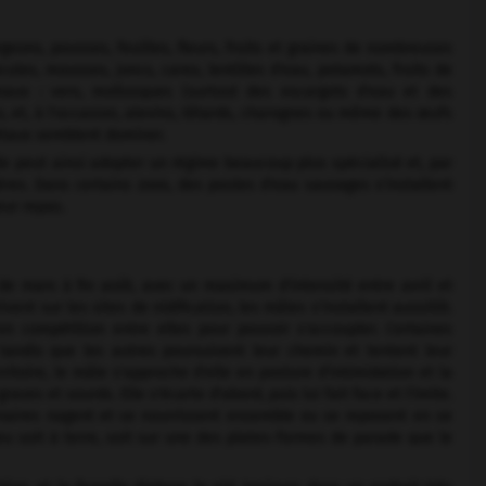
geons, pousses, feuilles, fleurs, fruits et graines de nombreuses
les, mousses, joncs, carex, lentilles d'eau, potamots, fruits de
maux : vers, mollusques (surtout des escargots d'eau et des
es, et, à l'occasion, alevins, têtards, charognes ou même des œufs
étaux semblent dominer.
le peut ainsi adopter un régime beaucoup plus spécialisé et, par
res. Dans certains zoos, des poules d'eau sauvages s'installent
eur repas.
de mars à fin août, avec un maximum d'intensité entre avril et
ivent sur les sites de nidification, les mâles s'installent aussitôt.
en compétition entre elles pour pouvoir s'accoupler. Certaines
 tandis que les autres poursuivent leur chemin et tentent leur
toire, le mâle s'approche d'elle en posture d'intimidation et la
es et sourds. Elle s'écarte d'abord, puis lui fait face et l'imite.
enaires nagent et se nourrissent ensemble ou se reposent en se
u soit à terre, soit sur une des plates-formes de parade que le