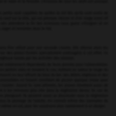
r le mâle et la femelle. L'éclosion de tous les œufs est presque
 petits sont capables de quitter le nid dès qu'ils sont sortis de
, sauf sur la tête, qui est presque chauve et d'un rouge aussi vif
-nés attendent la fin des éclosions sans guère s'éloigner et en
à nager et remonter dans le nid.
urra être utilisé pour une seconde couvée. Elle alterne alors les
 sur des plates-formes spécialement aménagées à cet effet. Ce
gétaux tassés par les activités des oiseaux.
sont entièrement dépendants de leurs parents pour l'alimentation.
leurs petites ailes et tendent le cou, mettant en valeur le rouge du
rrissent en leur offrant du bout du bec des débris végétaux et des
 comestibles en faisant semblant de picorer quelque chose pour
et l'avaler. Quand ils sont affamés, les jeunes émettent aussi de
nt à les retrouver plus vite dans la végétation dense. En cas de
en plongeant. Ils peuvent aussi se dissimuler sous la végétation
r sous le plumage de l'adulte. On connaît même des exemples de
et même en vol, pour les soustraire plus rapidement à un danger.