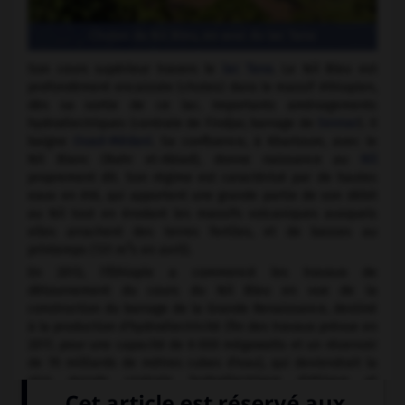
Chutes du Nil Bleu, en aval du lac Tana
Son cours supérieur travers le
lac Tana
. Le Nil Bleu est
profondément encaissée (chutes) dans le massif éthiopien,
dès sa sortie de ce lac. Importants aménagements
hydroélectriques (centrale de Findjar, barrage de
Sennar
). Il
baigne
Ouad-Médani
. Sa confluence, à Khartoum, avec le
Nil Blanc (Bahr el-Abiad), donne naissance au
Nil
proprement dit. Son régime est caractérisé par de hautes
eaux en été, qui apportent une grande partie de son débit
au Nil tout en érodant les massifs volcaniques auxquels
elles arrachent des terres fertiles, et de basses au
3
printemps (131 m
s en avril).
En 2013, l'Éthiopie a commencé les travaux de
détournement du cours du Nil Bleu en vue de la
construction du barrage de la Grande Renaissance, destiné
à la production d'hydroélectricité (fin des travaux prévue en
2017, pour une capacité de 6 000 mégawatts et un réservoir
de 70 milliards de mètres cubes d'eau), qui deviendrait la
plus grande centrale hydroélectrique d'Afrique et
permettrait d'accroître les exportations d'électricité vers