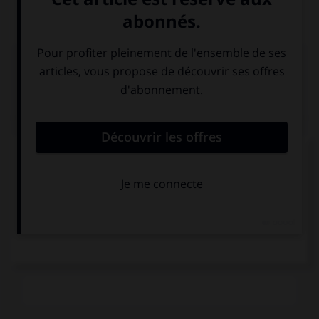
les pays voisins.
Médias associés
Chutes du Nil Bleu,
Nil Bleu
en aval du lac Tana