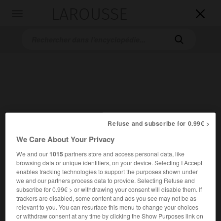
LAROUSSE

Toggle
navigation

Refuse and subscribe for 0.99€ >
Accueil
>
Encyclopédie [riviere-lac]
>
Bahr el-Azrak
We Care About Your Privacy
Nil Bleu
We and our
1015
partners store and access personal data, like
browsing data or unique identifiers, on your device. Selecting I Accept
Bahr el-Azrak
ou
enables tracking technologies to support the purposes shown under
en arabe
al-Baḥr al-Azraq
we and our partners process data to provide. Selecting Refuse and
subscribe for 0.99€ > or withdrawing your consent will disable them. If
trackers are disabled, some content and ads you see may not be as
relevant to you. You can resurface this menu to change your choices
or withdraw consent at any time by clicking the Show Purposes link on