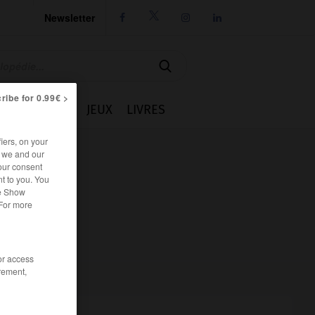
Newsletter




ribe for 0.99€ >
IE
CUISINE
JEUX
LIVRES
iers, on your
r we and our
our consent
t to you. You
he Show
 For more
/or access
rement,