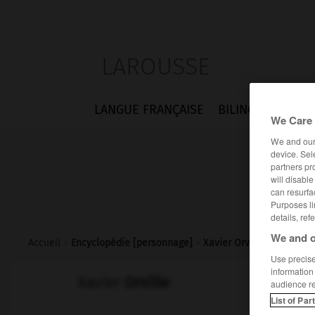
LAROUSSE
LANGUE FRANÇAISE
BILINGUES
FLA
We Care 
We and ou
device. Sel
partners pr
will disabl
can resurfa
Purposes li
details, ref
We and o
Accueil
>
Encyclopédie [personnage]
>
Xavier Orville
Use precise 
information
Xavier
Orville
audience r
List of Par