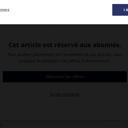
poses
I 
inique, 2001).
e effectue des études supérieures à la faculté de lettres de
t plusieurs années, avant de devenir, de 1979 à 1981, conseiller
r Senghor, puis de son successeur, Abdou Diouf (jusqu'en 1982).
niversité.
t imprégnée des contes et des mythes du patrimoine culturel
hantement : ainsi, des morts se transforment en cerfs-volants,
ssée par son mari devient si énorme que les balances refusent
 le métissage comme une inépuisable source de richesse, Xavier
é, qui se distingue par sa dimension singulièrement poétique et
des Caraïbes ;
la Tapisserie du temps présent
, 1979
l'Homme aux
5 ;
Laissez brûler Laventurcia
, 1989 ;
Cœur à vie
, 1993, prix Frantz-
Moi, Trésilien Théodore Augustin
(1996), il imagine un coup d'État
e la farce, les nombreux dictateurs de l'histoire des Caraïbes et
 des nouvelles, notamment le recueil
le Parfum des belles de nuit
eilleux » des écrivains latino-américains comme García Márquez,
s.