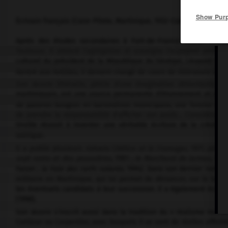
Show Pur
Écrivain français (Case-Pilote, Martinique, 1932-Case-Pilote, Mart
Après des études secondaires à Fort-de-France, Xavier Orvill
Toulouse. Il obtient l'agrégation et enseigne l'espagnol pendan
culturel du président de la République du Sénégal, Léopold Séda
Rentré aux Antilles, il devient chargé de cours de littérature à l'u
Son œuvre littéraire, pétrie d'une imagination débordante e
martiniquais, est une source permanente d'étonnement et d'enc
de pauvres bougres en baromètres municipaux, une femme délai
de prendre la responsabilité d'afficher son poids… Considérant
Orville réussit à inventer une véritable écriture de la créolit
onirique.
Il a publié plusieurs romans (
Délice et le Fromager,
1977, prix 
sept noms et des poussières
, 1981 ;
le Marchand de larmes
, 198
Fanon ;
la Voie des cerfs-volants
, 1994). Dans son dernier roman
militaire en Martinique, qui lui permet de dénoncer, sur le ton d
les éventuels candidats à leur succession. Il a également écrit
(1996).
Son œuvre s'inscrit aussi dans la tradition du « réalisme merv
Cortázar ou Carpentier, avec lesquels il se sent de réelles affinité