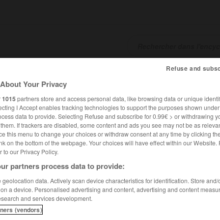
Refuse and subsc
SHCARDS
TRADUCTEUR
CONJUGATEUR
ENCYCLOPÉD
About Your Privacy
r
1015
partners store and access personal data, like browsing data or unique identif
ecting I Accept enables tracking technologies to support the purposes shown unde
ocess data to provide. Selecting Refuse and subscribe for 0.99€ > or withdrawing y
e them. If trackers are disabled, some content and ads you see may not be as relevan
ce this menu to change your choices or withdraw consent at any time by clicking t
nk on the bottom of the webpage. Your choices will have effect within our Website.
er to our Privacy Policy.
ur partners process data to provide:
geolocation data. Actively scan device characteristics for identification. Store and
 on a device. Personalised advertising and content, advertising and content measu
esearch and services development.
tners (vendors)