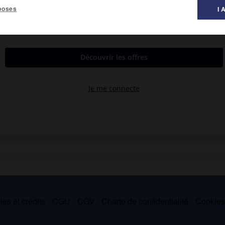
poses
I 
lement de Francfort (1848), il fut nommé, en 1850, évêque de
leaders du parti du Centre. Il fut l'instigateur d'un catholicisme
rière et le christianisme
, 1864).
es et crédits
CGU
CGV
Charte de confidentialité
Cookie