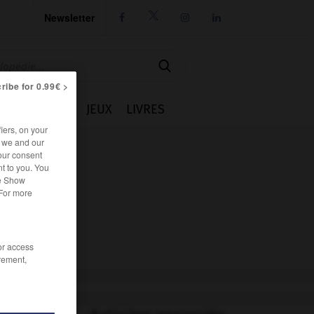
Newsletter




ribe for 0.99€ >
IE
CUISINE
JEUX
LIVRES
iers, on your
r we and our
our consent
t to you. You
he Show
 For more
/or access
rement,