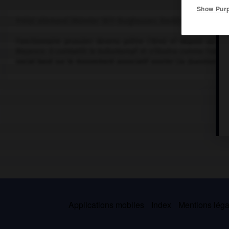
Show Pur
Prélat allemand (Münster 1811-Burghausen, Bavière, 1877).
Fonctionnaire prussien devenu prêtre (1844) et député au Par
Mayence. Il combattit le Kulturkampf et s'illustra comme l'un des 
social basé sur le mouvement associatif ouvrier (
la Question ouv
Applications mobiles
Index
Mentions légal