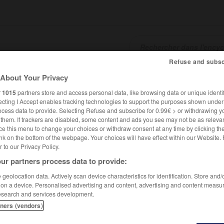
Refuse and subsc
About Your Privacy
SHCARDS
TRADUCTEUR
CONJUGATEUR
ENCYCLOPÉD
r
1015
partners store and access personal data, like browsing data or unique identif
ecting I Accept enables tracking technologies to support the purposes shown unde
ocess data to provide. Selecting Refuse and subscribe for 0.99€ > or withdrawing y
e them. If trackers are disabled, some content and ads you see may not be as relevan
ce this menu to change your choices or withdraw consent at any time by clicking t
nk on the bottom of the webpage. Your choices will have effect within our Website.
er to our Privacy Policy.
ur partners process data to provide:
 von Ketteler
geolocation data. Actively scan device characteristics for identification. Store and
 on a device. Personalised advertising and content, advertising and content measu
esearch and services development.
tteler
tners (vendors)