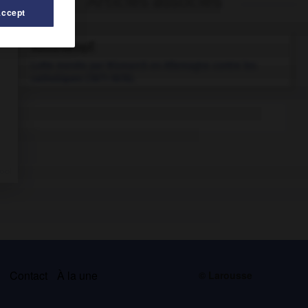
Articles associés
Accept
Kulturkampf
.
Lutte menée par Bismarck en Allemagne contre les
catholiques (1871-1878).
s
Contact
À la une
© Larousse