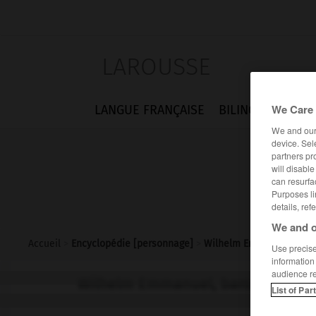
LAROUSSE
We Care 
LANGUE FRANÇAISE
BILINGUES
FLA
We and ou
device. Sel
partners pr
will disabl
can resurfa
Purposes li
details, ref
We and o
Accueil
>
Encyclopédie [personnage]
>
Wilhelm Emmanuel baron
Use precise 
information
audience r
Wilhelm Emmanuel, baron von
Ke
List of Par