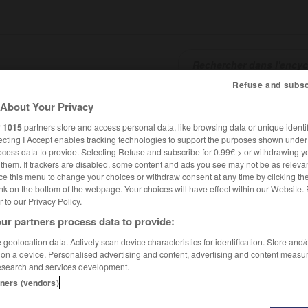
Refuse and subsc
About Your Privacy
SHCARDS
TRADUCTEUR
CONJUGATEUR
ENCYCLOPÉD
r
1015
partners store and access personal data, like browsing data or unique identif
ecting I Accept enables tracking technologies to support the purposes shown unde
ocess data to provide. Selecting Refuse and subscribe for 0.99€ > or withdrawing y
e them. If trackers are disabled, some content and ads you see may not be as relevan
ce this menu to change your choices or withdraw consent at any time by clicking t
nk on the bottom of the webpage. Your choices will have effect within our Website.
er to our Privacy Policy.
ur partners process data to provide:
geolocation data. Actively scan device characteristics for identification. Store and
 on a device. Personalised advertising and content, advertising and content measu
esearch and services development.
tners (vendors)