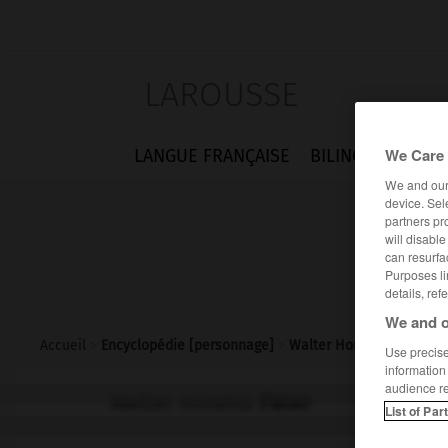
LAROUSSE
We Care 
LANGUE FRANÇAISE
BILINGUES
FLA
We and ou
device. Sel
partners pr
will disabl
can resurfa
Purposes li
details, ref
We and o
Accueil
>
Encyclopédie [personnage]
>
Walter Horatio Pater
Use precise 
information
audience r
Walter Horatio
Pater
List of Par