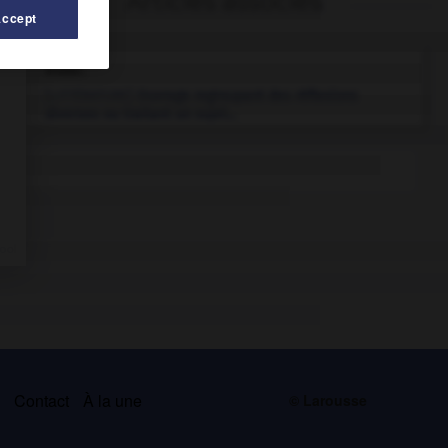
Articles associés
Accept
essai.
[LITTÉRATURE]
Ouvrage regroupant des réflexions
diverses ou traitant un sujet...
s
Contact
À la une
© Larousse