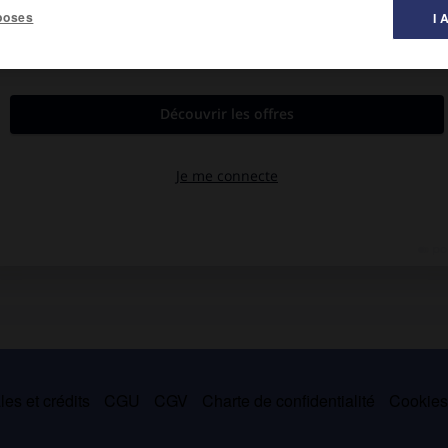
poses
I 
, surtout consacré au quattrocento, il a affirmé, d'une manière
 vie consistait à réagir de façon permanente à l'expérience
l'esthétisme.
es et crédits
CGU
CGV
Charte de confidentialité
Cookie