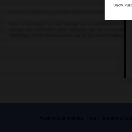
Show Pur
Esthéticien britannique (Londres 1839-Oxford 1894).
Dans la conclusion de son ouvrage sur
la Renaissance
(1873)
quelque peu subversive pour l'époque, que le succès dans la
esthétique. Il s'est montré proche, par là, du courant anglais de 
Applications mobiles
Index
Mentions légal