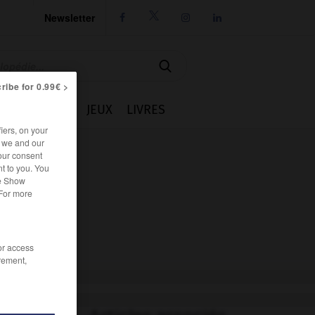
Newsletter




ribe for 0.99€ >
IE
CUISINE
JEUX
LIVRES
iers, on your
r we and our
our consent
t to you. You
he Show
 For more
/or access
rement,