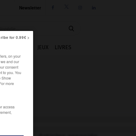
Newsletter




ribe for 0.99€ >
IE
CUISINE
JEUX
LIVRES
iers, on your
r we and our
our consent
t to you. You
he Show
 For more
/or access
rement,