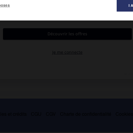
poses
I 
mbre de l'école de Francfort, il s'intéressa aussi à l'histoire de
t à l'époque de sa reproductivité technique
(1936), il a par ailleurs
oire.
es et crédits
CGU
CGV
Charte de confidentialité
Cookie