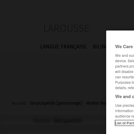
LAROUSSE
We Care 
LANGUE FRANÇAISE
BILINGUES
FLA
We and ou
device. Sel
partners pr
will disabl
can resurfa
Purposes li
details, ref
We and o
Accueil
>
Encyclopédie [personnage]
>
Walter Benjamin
Use precise 
information
audience r
Walter
Benjamin
List of Par