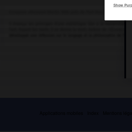
Show Pur
Essayiste allemand (Berlin 1892-près de Port-Bou 1940).
Il énonça les principes d'une esthétique liée à la modernité ; me
l'art. Fuyant les nazis, il se donna la mort. Auteur de
l'Œuvre d'ar
développé une réflexion sur le langage et la philosophie de l'hist
Applications mobiles
Index
Mentions légal