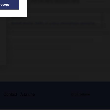
Articles associés
Accept
Brecht
.
Bertolt
Brecht
.
Poète et auteur dramatique allemand...
s
Contact
À la une
© Larousse