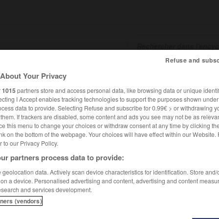
Refuse and subsc
About Your Privacy
SHCARDS
TRADUCTEUR
CONJUGATEUR
ENCYCLOPÉD
r
1015
partners store and access personal data, like browsing data or unique identif
ecting I Accept enables tracking technologies to support the purposes shown unde
ocess data to provide. Selecting Refuse and subscribe for 0.99€ > or withdrawing y
e them. If trackers are disabled, some content and ads you see may not be as relevan
ce this menu to change your choices or withdraw consent at any time by clicking t
nk on the bottom of the webpage. Your choices will have effect within our Website.
er to our Privacy Policy.
ur partners process data to provide:
geolocation data. Actively scan device characteristics for identification. Store and
 on a device. Personalised advertising and content, advertising and content measu
esearch and services development.
tners (vendors)