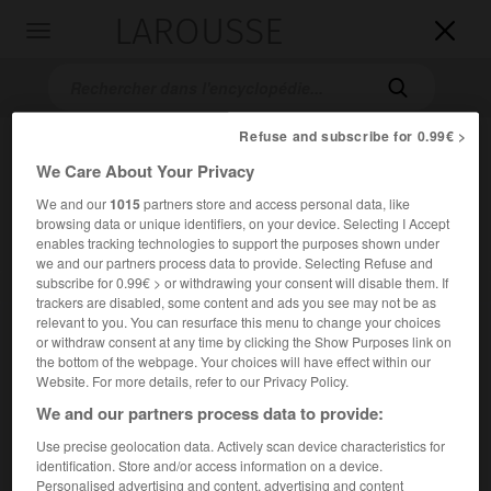
LAROUSSE

Toggle
navigation

Refuse and subscribe for 0.99€ >
We Care About Your Privacy
We and our
1015
partners store and access personal data, like
browsing data or unique identifiers, on your device. Selecting I Accept
enables tracking technologies to support the purposes shown under
we and our partners process data to provide. Selecting Refuse and
subscribe for 0.99€ > or withdrawing your consent will disable them. If
Accueil
>
Encyclopédie [personnage]
>
Tom Boonen
trackers are disabled, some content and ads you see may not be as
relevant to you. You can resurface this menu to change your choices
Tom
Boonen
or withdraw consent at any time by clicking the Show Purposes link on
the bottom of the webpage. Your choices will have effect within our
Website. For more details, refer to our Privacy Policy.
We and our partners process data to provide:
Coureur cycliste belge (Mol 1980).
Use precise geolocation data. Actively scan device characteristics for
identification. Store and/or access information on a device.
Ce spécialiste des courses d'un jour a remporté sa
Personalised advertising and content, advertising and content