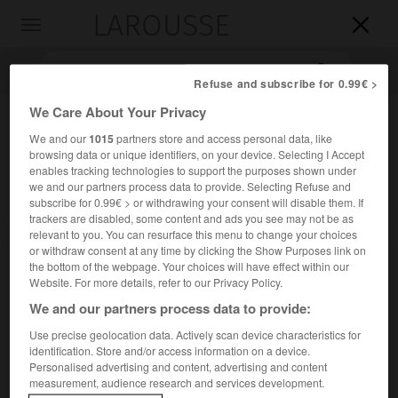
LAROUSSE

Toggle
navigation

Refuse and subscribe for 0.99€ >
We Care About Your Privacy
We and our
1015
partners store and access personal data, like
browsing data or unique identifiers, on your device. Selecting I Accept
enables tracking technologies to support the purposes shown under
we and our partners process data to provide. Selecting Refuse and
subscribe for 0.99€ > or withdrawing your consent will disable them. If
trackers are disabled, some content and ads you see may not be as
Accueil
>
Encyclopédie [personnage]
>
Thomas de Štítné
relevant to you. You can resurface this menu to change your choices
or withdraw consent at any time by clicking the Show Purposes link on
the bottom of the webpage. Your choices will have effect within our
Thomas de
Štítné
Website. For more details, refer to our Privacy Policy.
We and our partners process data to provide:
Use precise geolocation data. Actively scan device characteristics for
identification. Store and/or access information on a device.
Philosophe et théologien tchèque (Štítné, près de Žirovnice,
Personalised advertising and content, advertising and content
vers 1331-Prague vers 1405).
measurement, audience research and services development.