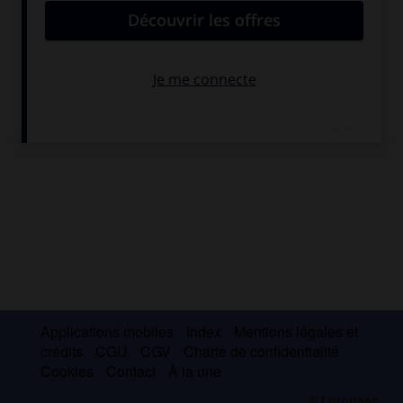
l'Homme qui apprenait doucement
(
Slow Learner
, 1984),
Vineland
(1990),
Mason & Dixon
(1997),
Contre-jour
(
Against
the Day
, 2006) – aime à cultiver le mystère autour de sa
personne : il n'accorde aucune interview et vit hors de la
sphère médiatique.
Applications mobiles
Index
Mentions légales et
crédits
CGU
CGV
Charte de confidentialité
Cookies
Contact
À la une
© Larousse