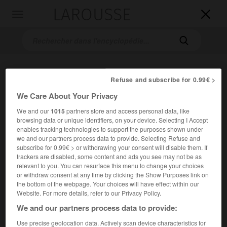
LAROUSSE

Toggle
navigation

Refuse and subscribe for 0.99€ >
We Care About Your Privacy
We and our
1015
partners store and access personal data, like
browsing data or unique identifiers, on your device. Selecting I Accept
enables tracking technologies to support the purposes shown under
Accueil
>
Encyclopédie [personnage]
>
Thomas Pynchon
we and our partners process data to provide. Selecting Refuse and
subscribe for 0.99€ > or withdrawing your consent will disable them. If
Thomas
Pynchon
trackers are disabled, some content and ads you see may not be as
relevant to you. You can resurface this menu to change your choices
or withdraw consent at any time by clicking the Show Purposes link on
the bottom of the webpage. Your choices will have effect within our
Website. For more details, refer to our Privacy Policy.
Écrivain américain (Long Island 1937).
We and our partners process data to provide:
En 1960, il donne avec sa nouvelle
Entropy
le texte
Use precise geolocation data. Actively scan device characteristics for