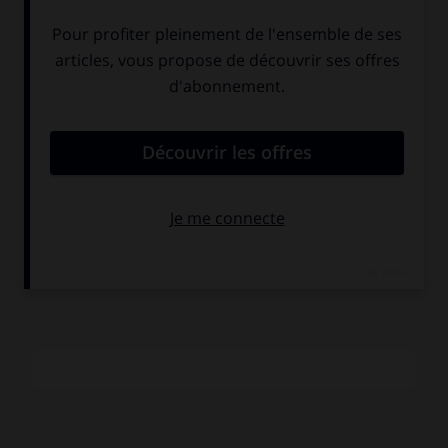
fait de lui le meilleur buteur de l'histoire de l'équipe de
France, devant
Michel Platini
. Il est le seul joueur français à
avoir joué lors de quatre Coupes du monde (1998, 2002,
2006 et 2010).
Certains de ses buts ont été décisifs pour l'équipe de
France : il a marqué le premier but de la demi-finale du
Championnat d'Europe des Nations de 2000, contre le
Portugal, puis son but contre l'Irlande en match de
qualification en 2005 a été capital pour la participation de
la France à la Coupe du monde de 2006, pendant laquelle il
a inscrit le seul but du quart de finale contre le Brésil.
(→
football
.)