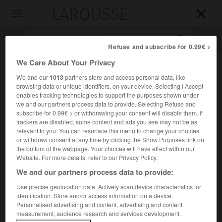
LAROUSSE

Toggle
navigation

Refuse and subscribe for 0.99€ >
We Care About Your Privacy
We and our
1013
partners store and access personal data, like
browsing data or unique identifiers, on your device. Selecting I Accept
enables tracking technologies to support the purposes shown under
we and our partners process data to provide. Selecting Refuse and
subscribe for 0.99€ > or withdrawing your consent will disable them. If
trackers are disabled, some content and ads you see may not be as
Accueil
>
Encyclopédie [personnage]
>
Sylvie Joly
relevant to you. You can resurface this menu to change your choices
or withdraw consent at any time by clicking the Show Purposes link on
the bottom of the webpage. Your choices will have effect within our
Sylvie
Joly
Website. For more details, refer to our Privacy Policy.
We and our partners process data to provide:
Use precise geolocation data. Actively scan device characteristics for
identification. Store and/or access information on a device.
Humoriste et actrice française (Paris 1934-Paris 2015).
Personalised advertising and content, advertising and content
measurement, audience research and services development.
Après une carrière d'avocate, elle change de vie à 32 ans et