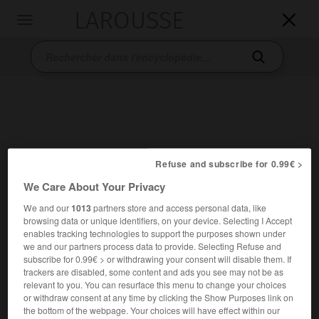
LAROUSSE

Toggle
navigation

Refuse and subscribe for 0.99€ >
We Care About Your Privacy
Accueil
>
Encyclopédie [personnage]
>
Selma Lagerlöf
We and our
1013
partners store and access personal data, like
Selma
Lagerlöf
browsing data or unique identifiers, on your device. Selecting I Accept
enables tracking technologies to support the purposes shown under
we and our partners process data to provide. Selecting Refuse and
subscribe for 0.99€ > or withdrawing your consent will disable them. If
trackers are disabled, some content and ads you see may not be as
relevant to you. You can resurface this menu to change your choices
or withdraw consent at any time by clicking the Show Purposes link on
the bottom of the webpage. Your choices will have effect within our