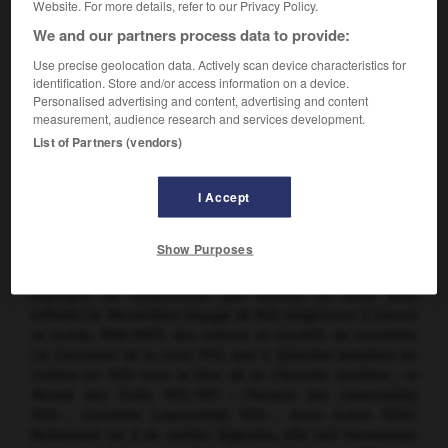
Website. For more details, refer to our Privacy Policy.
We and our partners process data to provide:
Use precise geolocation data. Actively scan device characteristics for
identification. Store and/or access information on a device.
Personalised advertising and content, advertising and content
measurement, audience research and services development.
List of Partners (vendors)
Selma Lagerlöf
I Accept
Femme de lettres suédoise (Mårbacka, Värmland, 1858-
Mårbacka, Värmland, 1940).
Show Purposes
Elle publie, en 1891,
la Saga de Gösta Berling,
roman
imprégné de romantisme, que suivent un texte pour
enfants (
le Merveilleux
Voyage de Nils Holgersson à travers
la Suède
, 1906-1907), des romans et recueils de nouvelles
(
le Charretier de la mort
, 1912, que V. Sjöström adaptera au
cinéma en 1920 sous le titre de
la Charrette fantôme ; le
Monde des Trolls
, 1915-1921 ;
l'Anneau des Löwensköld
,
1925 ;
Charlotte Löwensköld
, 1925 ;
Anna Svärd
, 1928).
Redonnant vie à de vieilles légendes, elle sait harmoniser