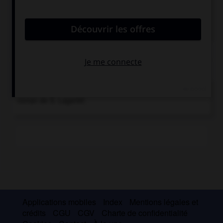
saga
.
Nom générique d'un ensemble de récits en prose,
rédigés généralement...
Chronologie
1906-1907
Le Merveilleux Voyage de Nils Holgersson,
roman de S. Lagerlöf.
Applications mobiles
Index
Mentions légales et
crédits
CGU
CGV
Charte de confidentialité