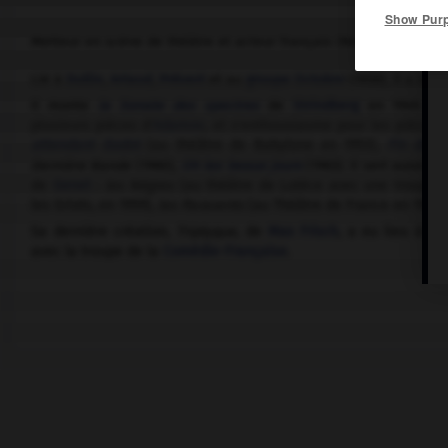
Show Pur
Metteur en scène de théâtre et acteur français (Neuilly-sur-Sei
Lié à
Dullin
,
Artaud
,
Prévert
et au
groupe Octobre
(1936), il a in
Il monte
la Sonate des spectres
de
Strindberg
en 1949. Pui
plusieurs pièces d'
Adamov
, et s'enthousiasme pour les pièces
attendant Godot
(au théâtre de Babylone en 1953),
Fin de pa
Dernière Bande
(1960),
Oh les beaux jours
(1963). Il sert aussi le
de
Genet
:
les Nègres
(au théâtre de Lutèce avec une troupe d'
les Griots, en 1959),
les Paravents
(au Théâtre de France en 1966)
Sa dernière création,
Triptyque
, de
Max Frisch
, a eu lieu à l'
avec la troupe de la
Comédie-Française
.