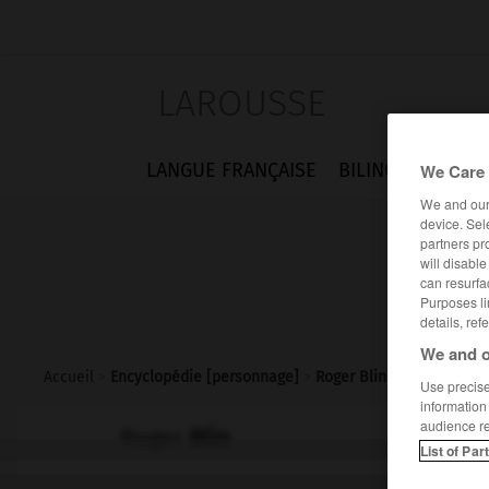
LAROUSSE
LANGUE FRANÇAISE
BILINGUES
FLA
We Care 
We and ou
device. Sel
partners pr
will disabl
can resurfa
Purposes li
details, ref
We and o
Accueil
>
Encyclopédie [personnage]
>
Roger Blin
Use precise 
information
audience r
Roger
Blin
List of Par