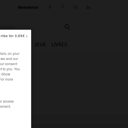
Newsletter




ribe for 0.99€ >
IE
CUISINE
JEUX
LIVRES
iers, on your
r we and our
our consent
t to you. You
he Show
 For more
/or access
rement,