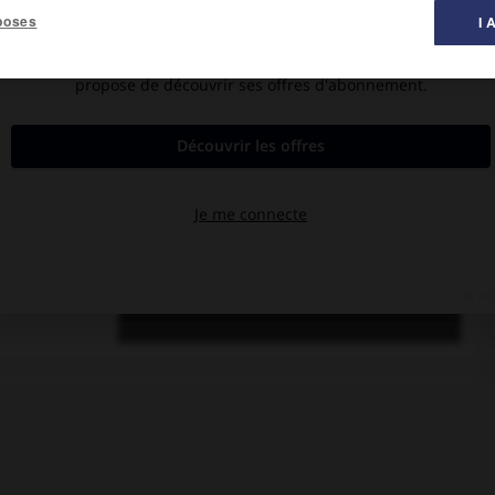
poses
I 
ne 1907-Évecquemont 1984).
terprété et mis en scène de nombreuses pièces absurdes.
s il présente
 de
Beckett
:
En
rtie
(1957),
la
 talent grinçant
acteurs noirs,
.
Odéon, en 1983,