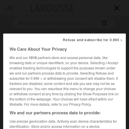
LAROUSSE

Toggle
navigation

Refuse and subscribe for 0.99€ >
We Care About Your Privacy
We and our
1015
partners store and access personal data, like
browsing data or unique identifiers, on your device. Selecting I Accept
enables tracking technologies to support the purposes shown under
we and our partners process data to provide. Selecting Refuse and
Accueil
>
Encyclopédie [personnage]
>
René Allio
subscribe for 0.99€ > or withdrawing your consent will disable them. If
trackers are disabled, some content and ads you see may not be as
René
Allio
relevant to you. You can resurface this menu to change your choices
or withdraw consent at any time by clicking the Show Purposes link on
the bottom of the webpage. Your choices will have effect within our
Website. For more details, refer to our Privacy Policy.
We and our partners process data to provide:
Metteur en scène de cinéma français (Marseille 1924-Paris
1995).
Use precise geolocation data. Actively scan device characteristics for
identification. Store and/or access information on a device.