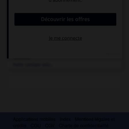
le Jeune. Écrivain latin...
rhétorique.
Art de penser et art de dire se sont à l'origine, c'est-à-
dire pour l'Antiquité...
Tacite
.
Historien latin...
Térence
.
Poète comique latin...
Applications mobiles
Index
Mentions légales et
crédits
CGU
CGV
Charte de confidentialité