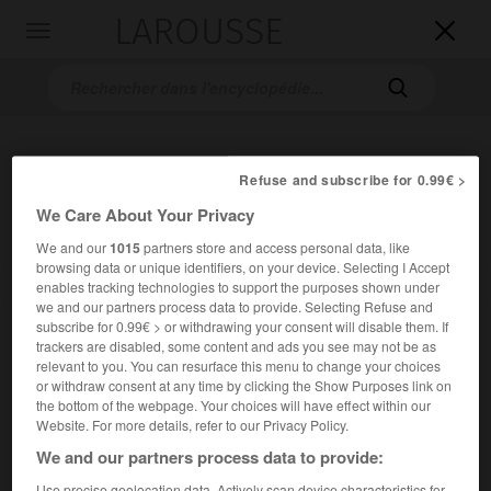
LAROUSSE

Toggle
navigation

Refuse and subscribe for 0.99€ >
We Care About Your Privacy
We and our
1015
partners store and access personal data, like
browsing data or unique identifiers, on your device. Selecting I Accept
enables tracking technologies to support the purposes shown under
Accueil
>
Encyclopédie [personnage]
>
Quintilien
we and our partners process data to provide. Selecting Refuse and
subscribe for 0.99€ > or withdrawing your consent will disable them. If
Quintilien
trackers are disabled, some content and ads you see may not be as
en latin
Marcus Fabius Quintilianus
relevant to you. You can resurface this menu to change your choices
or withdraw consent at any time by clicking the Show Purposes link on
the bottom of the webpage. Your choices will have effect within our
Website. For more details, refer to our Privacy Policy.
Rhéteur latin (Calagurris Nassica, aujourd'hui Calahorra,
We and our partners process data to provide:
Espagne, vers 30-vers 100 après J.-C.).
Use precise geolocation data. Actively scan device characteristics for