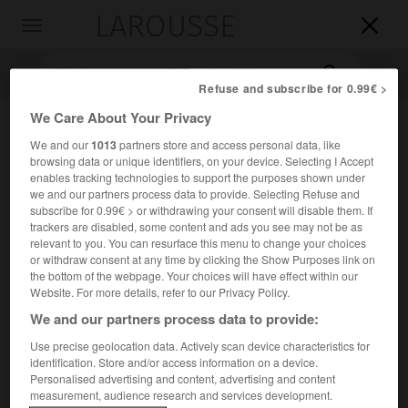
LAROUSSE

Toggle
navigation

Refuse and subscribe for 0.99€ >
We Care About Your Privacy
We and our
1013
partners store and access personal data, like
browsing data or unique identifiers, on your device. Selecting I Accept
enables tracking technologies to support the purposes shown under
we and our partners process data to provide. Selecting Refuse and
subscribe for 0.99€ > or withdrawing your consent will disable them. If
trackers are disabled, some content and ads you see may not be as
Accueil
>
Encyclopédie [personnage]
>
Polyperchon
relevant to you. You can resurface this menu to change your choices
or withdraw consent at any time by clicking the Show Purposes link on
the bottom of the webpage. Your choices will have effect within our
Polyperchon
Website. For more details, refer to our Privacy Policy.
en grec
Poluperkhôn
We and our partners process data to provide:
Use precise geolocation data. Actively scan device characteristics for
Général macédonien (vers 385-vers 300 avant J.-C.).
identification. Store and/or access information on a device.
Personalised advertising and content, advertising and content
measurement, audience research and services development.
Après avoir servi sous Philippe de Macédoine, il fut le