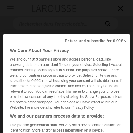
LAROUSSE

Toggle
navigation

Refuse and subscribe for 0.99€ >
We Care About Your Privacy
We and our
1013
partners store and access personal data, like
browsing data or unique identifiers, on your device. Selecting I Accept
enables tracking technologies to support the purposes shown under
we and our partners process data to provide. Selecting Refuse and
Accueil
>
Encyclopédie [personnage]
>
Pietro Trapassi dit
subscribe for 0.99€ > or withdrawing your consent will disable them. If
Metastasio en français Pierre Métastase
trackers are disabled, some content and ads you see may not be as
relevant to you. You can resurface this menu to change your choices
Pietro
Trapassi,
dit
Metastasio,
or withdraw consent at any time by clicking the Show Purposes link on
the bottom of the webpage. Your choices will have effect within our
en français Pierre
Métastase
Website. For more details, refer to our Privacy Policy.
We and our partners process data to provide:
Poète italien (Rome 1698-Vienne 1782).
Use precise geolocation data. Actively scan device characteristics for
identification. Store and/or access information on a device.