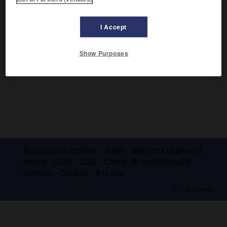
renseignements (S.R.) et de contre-espionnage à Paris
(1936), à Vichy (1940), puis à Alger (1942-1944).
I Accept
Show Purposes
Applications mobiles
Index
Mentions légales et
crédits
CGU
CGV
Charte de confidentialité
Cookies
Contact
À la une
© Larousse