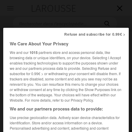
LAROUSSE

Toggle
navigation

Refuse and subscribe for 0.99€ >
We Care About Your Privacy
We and our
1015
partners store and access personal data, like
browsing data or unique identifiers, on your device. Selecting I Accept
enables tracking technologies to support the purposes shown under
we and our partners process data to provide. Selecting Refuse and
subscribe for 0.99€ > or withdrawing your consent will disable them. If
Accueil
>
Encyclopédie [personnage]
>
Pascal III
trackers are disabled, some content and ads you see may not be as
relevant to you. You can resurface this menu to change your choices
Pascal III
or withdraw consent at any time by clicking the Show Purposes link on
the bottom of the webpage. Your choices will have effect within our
(
Guido da Crema
)
Website. For more details, refer to our Privacy Policy.
We and our partners process data to provide:
(Crema, Lombardie, vers 1100-Rome 1168), antipape italien
Use precise geolocation data. Actively scan device characteristics for
(1164-1168).
identification. Store and/or access information on a device.
Personalised advertising and content, advertising and content