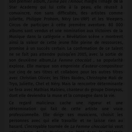
son premier album,
J’aime pas l’Amour
, malgré l’image de la
Star Academy qui lui colle à la peau, elle réussit à
convaincre, non sans difficultés, des artistes comme
Juliette, Philippe Prohom, Néry (ex-VRP) et les Weepers
Circus de participer à cette première aventure. 80 000
albums sont vendus et une nomination aux Victoires de la
Musique dans la catégorie « Révélation scène » montrent
ainsi la valeur de cette jeune fille pleine de ressources,
promise à un succès certain. La confirmation de ce talent
ne se fait pas attendre puisqu’en 2005, avec la sortie de
son deuxième album,
La Femme chocolat
, sa popularité
explose. Elle marque son empreinte d’auteur-compositeur
sur cinq de ses titres et collabore pour les autres titres
avec Christian Olivier, les Têtes Raides, Christophe Mali de
Tryo, Juliette, Chet et Néry. Mais la rencontre déterminante
se fera avec Mathias Malzieu, chanteur du groupe Dionysos,
dont elle deviendra la muse et la compagne dans la vie.
Ce regard malicieux cache une rigueur et une
détermination qui fait de cette artiste une vraie
professionnelle. Elle dirige ses musiciens, choisit les
personnes avec qui elle travaille et ne laisse rien au
hasard. L’incroyable tournée de
La Femme chocolat
lui vaut