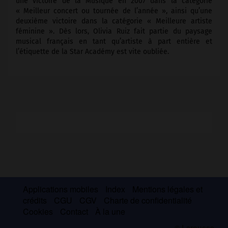
une victoire de la Musique en 2007 dans la catégorie
« Meilleur concert ou tournée de l’année », ainsi qu’une
deuxième victoire dans la catégorie « Meilleure artiste
féminine ». Dès lors, Olivia Ruiz fait partie du paysage
musical français en tant qu’artiste à part entière et
l’étiquette de la Star Académy est vite oubliée.
Applications mobiles
Index
Mentions légales et
crédits
CGU
CGV
Charte de confidentialité
Cookies
Contact
À la une
© Larousse