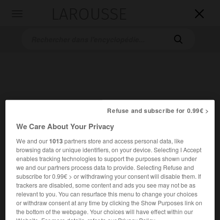
LAROUSSE

Toggle
navigation

Refuse and subscribe for 0.99€ >
We Care About Your Privacy
Accueil
>
Encyclopédie [personnage]
>
Olivia Ruiz
We and our
1013
partners store and access personal data, like
Olivia
Ruiz
browsing data or unique identifiers, on your device. Selecting I Accept
enables tracking technologies to support the purposes shown under
we and our partners process data to provide. Selecting Refuse and
subscribe for 0.99€ > or withdrawing your consent will disable them. If
trackers are disabled, some content and ads you see may not be as
relevant to you. You can resurface this menu to change your choices
Chanteuse française de variétés (Carcassonne 1980).
or withdraw consent at any time by clicking the Show Purposes link on
the bottom of the webpage. Your choices will have effect within our
Issue d’une famille de musiciens, Olivia Ruiz est très tôt
Website. For more details, refer to our Privacy Policy.