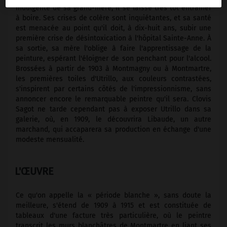
indulgente de sa grand-mère, il se laisse très tôt entraîner
à boire. Ses crises de colère sont inquiétantes, et sa santé
est menacée au point qu'il doit, à dix-huit ans, subir une
première crise de désintoxication à l'hôpital Sainte-Anne. À
sa sortie, sa mère l'oblige à faire l'apprentissage de la
peinture, espérant l'éloigner de son penchant pour l'alcool.
Brossées à partir de 1903 à Montmagny ou à Montmartre,
les premières toiles d'Utrillo, aux couleurs contrastées,
s'inspirent par certains côtés de l'impressionnisme, sans
annoncer encore le remarquable peintre qu'il sera. Clovis
Sagot ne tarde cependant pas à exposer Utrillo dans sa
galerie, où, en 1909, le découvrira Libaude, un autre
marchand, qui accaparera sa production en échange d'une
modeste mensualité.
L'ŒUVRE
Ce qu'on appelle la « période blanche », sans doute la
meilleure, s'étend de 1909 à 1915 et est constituée de
tableaux d'une facture très particulière, où le peintre
transcrit les murs blanchâtres de Montmartre en liant ses