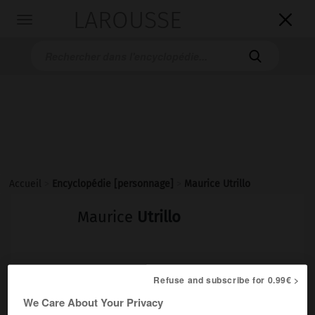
LAROUSSE

Toggle
navigation

Accueil
>
Encyclopédie [personnage]
>
Maurice Utrillo
Maurice
Utrillo
Peintre français (Paris 1883-Dax 1955).
Refuse and subscribe for 0.99€ >
We Care About Your Privacy