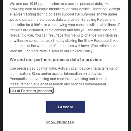
JEUNESSE ET PREMIÈRES TOILES
We and our
1015
partners store and access personal data, like
browsing data or unique identifiers, on your device. Selecting I Accept
enables tracking technologies to support the purposes shown under
Parce qu'Utrillo, peintre de Montmartre, des vieilles églises
we and our partners process data to provide. Selecting Refuse and
et bâtisses de Paris et de sa banlieue, sut envelopper ses
subscribe for 0.99€ > or withdrawing your consent will disable them. If
images d'innocence, ne pas les alourdir de trop de savoir-
trackers are disabled, some content and ads you see may not be as
faire, on est tenté de le ranger parmi les « naïfs ». Mais
relevant to you. You can resurface this menu to change your choices
or withdraw consent at any time by clicking the Show Purposes link on
cette classification ne résiste pas longtemps à l'analyse,
the bottom of the webpage. Your choices will have effect within our
qui fait découvrir chez lui une connaissance approfondie du
Website. For more details, refer to our Privacy Policy.
rythme linéaire et des plus sensibles gradations de tons.
Utrillo ne se montre-t-il pas dans maints tableaux un
We and our partners process data to provide:
maître du trait incisif, implacable, donnant à ses masses
Use precise geolocation data. Actively scan device characteristics for
une présence peu commune ? Et c'est peut-être dans ces
identification. Store and/or access information on a device.
peintures-là, sobres, un peu sèches, qu'il se met le mieux à
Personalised advertising and content, advertising and content
l'unisson de ses thèmes, de leur ambiance mélancolique.
measurement, audience research and services development.
Fils naturel de Suzanne Valadon – son père n'est pas
List of Partners (vendors)
identifié avec certitude –, Utrillo est reconnu en 1891 par le
peintre et écrivain espagnol Miguel Utrillo, qui ne gardera
de contacts ni avec la mère, ni avec l'enfant. Élève
I Accept
turbulent, il est incapable de poursuivre ses médiocres
études au collège et il ne s'adapte pas mieux, ensuite, aux
Show Purposes
divers métiers que son beau-père, Paul Moussis, essaie de
lui faire apprendre. Mais, surtout, confié à la garde