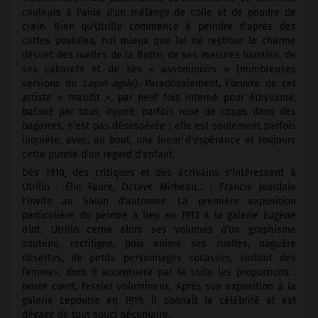
couleurs à l'aide d'un mélange de colle et de poudre de
craie. Bien qu'Utrillo commence à peindre d'après des
cartes postales, nul mieux que lui ne restitue le charme
désuet des ruelles de la Butte, de ses masures banales, de
ses cabarets et de ses « assommoirs » (nombreuses
versions du
Lapin agile
). Paradoxalement, l'œuvre de cet
artiste « maudit », par neuf fois interné pour éthylisme,
bafoué par tous, injurié, parfois roué de coups dans des
bagarres, n'est pas désespérée ; elle est seulement parfois
inquiète, avec, au bout, une lueur d'espérance et toujours
cette pureté d'un regard d'enfant.
Dès 1910, des critiques et des écrivains s'intéressent à
Utrillo : Élie Faure, Octave Mirbeau… ; Francis Jourdain
l'invite au Salon d'automne. La première exposition
particulière du peintre a lieu en 1913 à la galerie Eugène
Blot. Utrillo cerne alors ses volumes d'un graphisme
soutenu, rectiligne, puis anime ses ruelles, naguère
désertes, de petits personnages cocasses, surtout des
femmes, dont il accentuera par la suite les proportions :
buste court, fessier volumineux. Après son exposition à la
galerie Lepoutre en 1919, il connaît la célébrité et est
dégagé de tout souci pécuniaire.