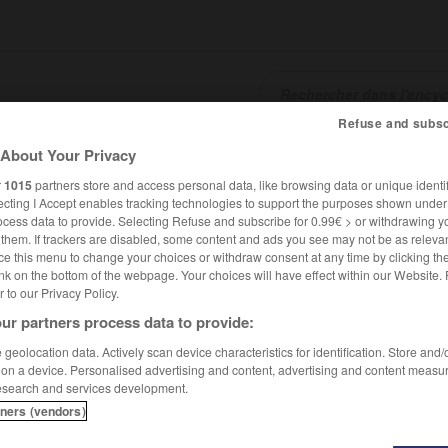
Refuse and subsc
About Your Privacy
SHCARDS
TRADUCTEUR
CONJUGATEUR
ENCYCLOPÉD
r
1015
partners store and access personal data, like browsing data or unique identif
ecting I Accept enables tracking technologies to support the purposes shown unde
ocess data to provide. Selecting Refuse and subscribe for 0.99€ > or withdrawing y
e them. If trackers are disabled, some content and ads you see may not be as relevan
ce this menu to change your choices or withdraw consent at any time by clicking t
nk on the bottom of the webpage. Your choices will have effect within our Website.
er to our Privacy Policy.
ur partners process data to provide:
geolocation data. Actively scan device characteristics for identification. Store and
 on a device. Personalised advertising and content, advertising and content measu
esearch and services development.
tners (vendors)