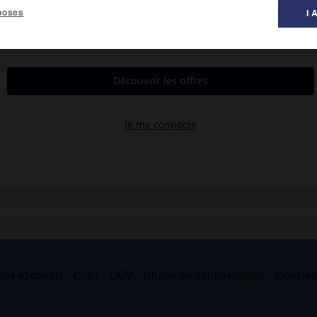
poses
I 
Italie sous les ordres du général Juin (1943-1944). Chef d'état-
vec le ministre, il démissionna en 1956. Rappelé par de Gaulle
qu'à sa retraite (1959). Responsable du coup d'État d'Alger aux
risonnier après son échec. Destitué, il fut condamné à quinze ans
é dans les cadres (1974).
es et crédits
CGU
CGV
Charte de confidentialité
Cookie