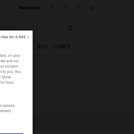
Newsletter




ribe for 0.99€ >
IE
CUISINE
JEUX
LIVRES
iers, on your
r we and our
our consent
t to you. You
he Show
 For more
/or access
rement,