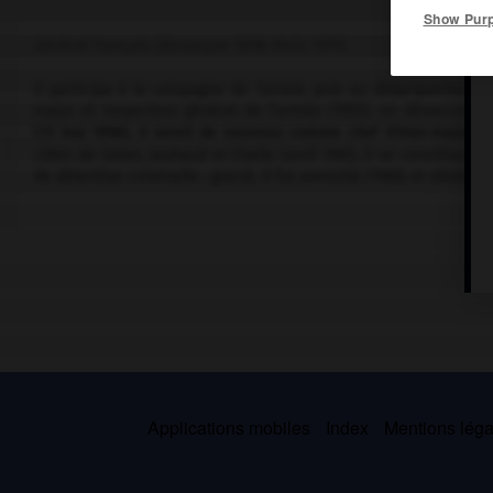
Show Pur
Général français (Besançon 1898-Paris 1979).
Il participa à la campagne de Tunisie, puis au débarquement en 
major et inspecteur général de l'armée (1955), en désaccord a
(13 mai 1958), il servit de nouveau comme chef d'état-major jus
côtés de Salan, Jouhaud et Challe (avril 1961), il se constitua p
de détention criminelle ; gracié, il fut amnistié (1966) et réintégr
Applications mobiles
Index
Mentions légal