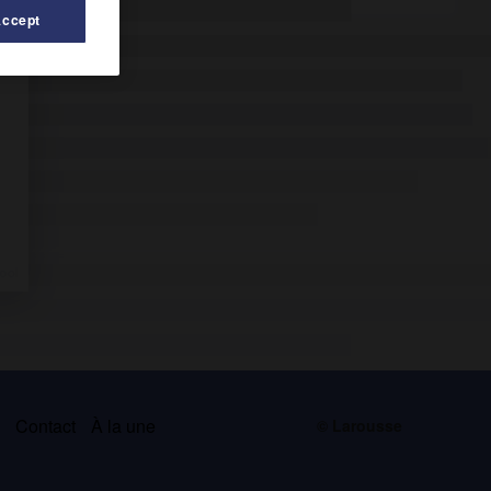
Accept
s
Contact
À la une
© Larousse