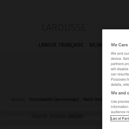
LAROUSSE
We Care 
LANGUE FRANÇAISE
BILINGUES
FLA
We and ou
device. Sel
partners pr
will disabl
can resurfa
Purposes li
details, ref
We and o
Accueil
>
Encyclopédie [personnage]
>
Marie André Zeller
Use precise 
information
audience r
Marie André
Zeller
List of Par