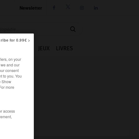
Newsletter




ribe for 0.99€ >
IE
CUISINE
JEUX
LIVRES
iers, on your
r we and our
our consent
t to you. You
he Show
 For more
/or access
rement,