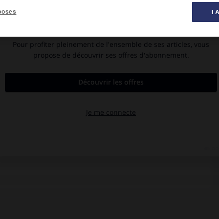
poses
I 
 Dans les années 1920, il fit des voyages en Espagne et séjourna
usier (1931). D'autres séjours au Maroc le sensibilisèrent à
s (murs de stuc, d'adobe, de bois ou même d'eau) enrichie par la
r relation sereine avec la nature environnante. Partisan d'une
isons privées, de jardins, fontaines et places d'une beauté
architecte de « paysages métaphysiques » : chapelle du couvent
 (Naucalpan, 1957), parc de Las Arboledas (1958-1961), ensemble
uadra de San Cristobal à Mexico City (1968), etc.
ans celle de ses collaborateurs, en particulier celles de Ricardo
t se lire dans de nombreux édifices au Mexique comme aux États-