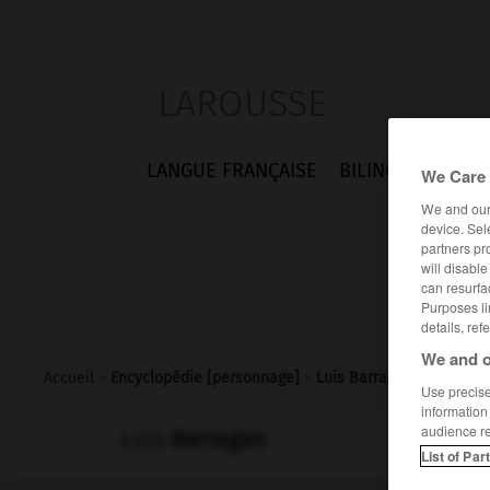
LAROUSSE
LANGUE FRANÇAISE
BILINGUES
FLA
We Care 
We and ou
device. Sel
partners pr
will disabl
can resurfa
Purposes li
details, ref
We and o
Accueil
>
Encyclopédie [personnage]
>
Luis Barragan
Use precise 
information
audience r
Luis
Barragan
List of Par