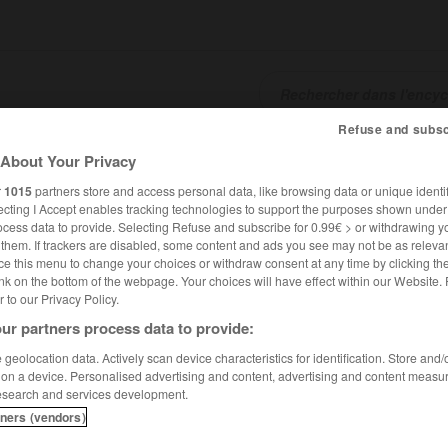
Refuse and subsc
SHCARDS
TRADUCTEUR
CONJUGATEUR
ENCYCLOPÉD
About Your Privacy
r
1015
partners store and access personal data, like browsing data or unique identif
ecting I Accept enables tracking technologies to support the purposes shown unde
ocess data to provide. Selecting Refuse and subscribe for 0.99€ > or withdrawing y
e them. If trackers are disabled, some content and ads you see may not be as relevan
ce this menu to change your choices or withdraw consent at any time by clicking t
nk on the bottom of the webpage. Your choices will have effect within our Website.
er to our Privacy Policy.
ur partners process data to provide:
geolocation data. Actively scan device characteristics for identification. Store and
 on a device. Personalised advertising and content, advertising and content measu
esearch and services development.
tners (vendors)