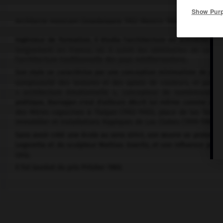
Show Pur
Architecte mexicain (Guadalajara 1902-Mexico 1988).
Ingénieur de formation, il étudia l'architecture en autodidacte.
longuement en France, où il suivit les séminaires de Le Corb
l'architecture traditionnelle des pays méditerranéens.
Son style se caractérise par une conception minimaliste de plan
somptuosité des textures et des aplats de couleurs, et par leu
« architecture émotionnelle », concepteur de nombreuses ma
poétique, Barragan s'est d'ailleurs décrit lui-même comme un 
des Mères capucines à Tlalpan (1952-1955), place de las Torres
immobilier et installations hippiques de Los Clubes (1959-1964), C
Sans avoir créé une école au sens strict, son œuvre se prolonge d
Legoretta et du sculpteur Mathias Goeritz, et son influence peu
Unis.
Il fut lauréat du prix Pritzker 1980.