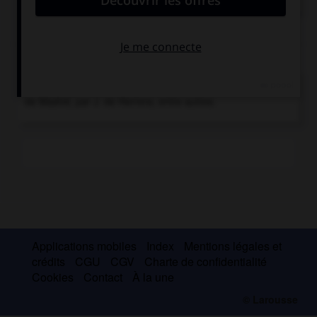
artistique qui prit sa source...
Chronologie
1563
Construction du palais-monastère de l'Escurial, près
de Madrid, par J. de Herrera, entre autres.
Applications mobiles
Index
Mentions légales et
crédits
CGU
CGV
Charte de confidentialité
Cookies
Contact
À la une
© Larousse