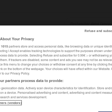
Refuse and subsc
About Your Privacy
SHCARDS
TRADUCTEUR
CONJUGATEUR
ENCYCLOPÉD
r
1015
partners store and access personal data, like browsing data or unique identif
ecting I Accept enables tracking technologies to support the purposes shown unde
ocess data to provide. Selecting Refuse and subscribe for 0.99€ > or withdrawing y
e them. If trackers are disabled, some content and ads you see may not be as relevan
ce this menu to change your choices or withdraw consent at any time by clicking t
nk on the bottom of the webpage. Your choices will have effect within our Website.
er to our Privacy Policy.
ur partners process data to provide:
Ökolampadius en français Œcolampade
geolocation data. Actively scan device characteristics for identification. Store and
 on a device. Personalised advertising and content, advertising and content measu
esearch and services development.
dius,
en français
Œcolampade
tners (vendors)