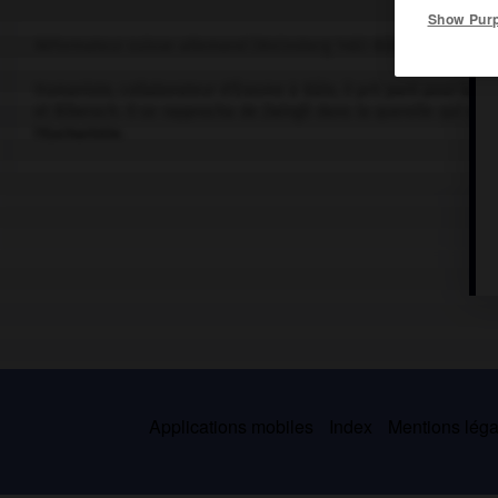
Show Pur
Réformateur suisse-allemand (Weinsberg 1482-Bâle 1531).
Humaniste, collaborateur d'Érasme à Bâle, il prit parti pour la R
et Biberach. Il se rapprocha de Zwingli dans la querelle qui oppo
l'Eucharistie.
Applications mobiles
Index
Mentions légal