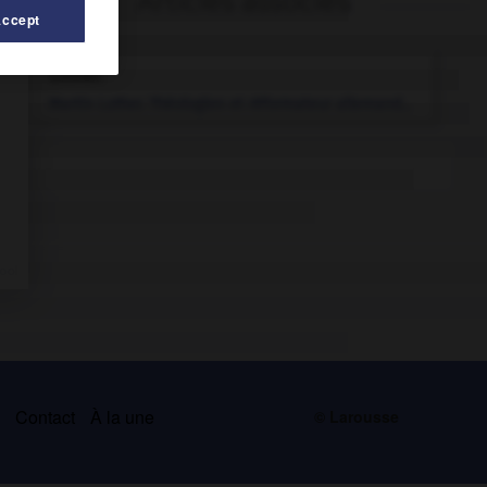
Articles associés
Accept
Luther
.
Martin
Luther
.
Théologien et réformateur allemand...
s
Contact
À la une
© Larousse