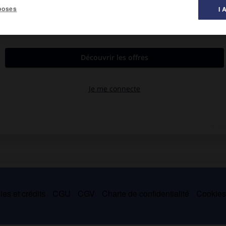
poses
I 
éforme, qu'il professa dans cette ville, ainsi qu'à Ulm, Memmingen
sa celui-ci à Luther sur la réalité de la présence du Christ dans
es et crédits
CGU
CGV
Charte de confidentialité
Cookie