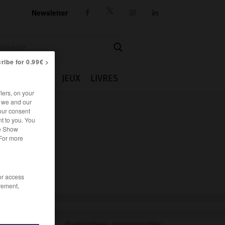
Newsletter




ribe for 0.99€ >
IE
CUISINE
JEUX
LIVRES
iers, on your
r we and our
our consent
t to you. You
he Show
 For more
/or access
rement,