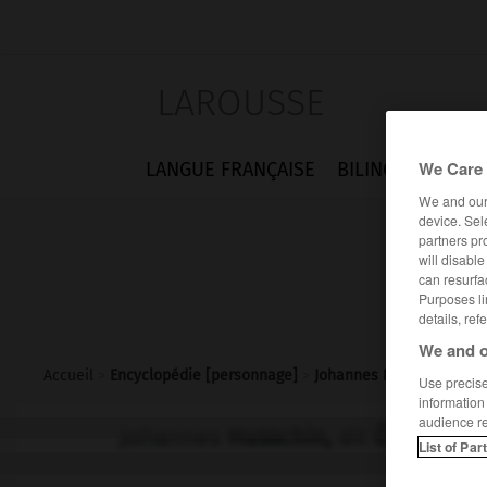
LAROUSSE
We Care 
LANGUE FRANÇAISE
BILINGUES
FLA
We and ou
device. Sel
partners pr
will disabl
can resurfa
Purposes li
details, ref
We and o
Accueil
>
Encyclopédie [personnage]
>
Johannes Husschin dit 
Use precise 
information
audience r
Johannes
Husschin,
dit
Ökolampa
List of Par