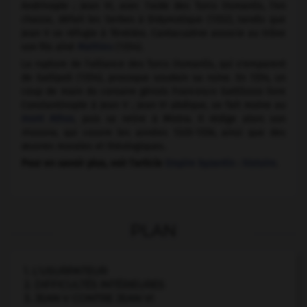
Andrinople ; Jean VI, avec l'aide des Turcs Osmanlis, l'en
chasse, défait les Serbes à Didymotique (1352), tandis que
Jean V se réfugie à Ténédos. Cantacuzène associe au trône
son fils aîné
Mathieu
(1354).
La rupture de l'alliance des Turcs Osmanlis, qui s'emparent
de Gallipoli (1354), provoque soudain sa ruine. En 1354, un
coup de main du corsaire génois Francesco Gattilusio livre
Constantinople à Jean V ; Jean VI abdique, se fait moine au
mont Athos
, puis se retire à Mistra. Il rédige alors son
Histoire
, qui couvre les années 1320-1356, ainsi que des
œuvres morales et théologiques.
Pour en savoir plus, voir l'article
Empire byzantin : histoire
.
PLAN
1. L'USURPATEUR
2. DIFFICULTÉS INTÉRIEURES
3. JEAN V CONTRE JEAN VI