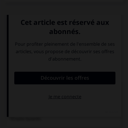
Articles associés
Empire byzantin
.
Histoire
Chronologie
1341-1347
Guerre civile à Byzance au terme de laquelle
Jean VI Cantacuzène évince la régente.
1346
Étienne IX Dusan se fait proclamer tsar des Serbes,
des Grecs, des Bulgares et des Albanais.
1347-1354
Règne de Jean VI Cantacuzène à la tête de
l'Empire byzantin.