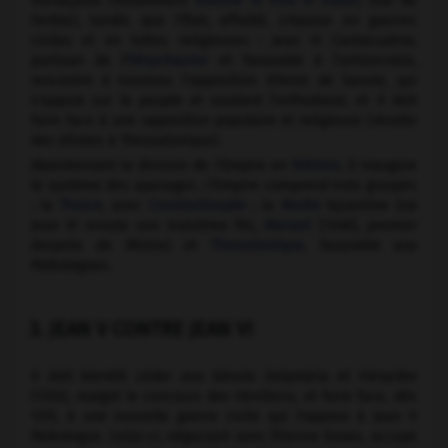
menaçants (notamment
Étienne IX Uroš IV Dušan
, tsar de
Serbie), tandis que l'État, affaibli, s'épuise en guerres
civiles et en luttes religieuses : Jean VI Cantacuzène,
partisan de l'
hésychasme
et favorable à l'aristocratie,
rencontre à nouveau l'opposition d'Anne de Savoie, qui
s'appuie sur le peuple et soutient l'orthodoxie, et il doit
faire face à une opposition populaire et religieuse (révolte
des zélotes à Thessalonique).
Abandonnant la division de l'Empire en
thèmes
, il inaugure
le système des apanages ; l'Empire comprend trois groupes
: la
Thrace
, avec
Constantinople
; la
Morée
byzantine (où
Jean VI envoie son troisième fils,
Manuel
[1348], premier
despote de Mistra) et
Thessalonique
, favorable aux
Paléologues.
3. JEAN V CONTRE JEAN VI
Il doit bientôt céder aux Génois Selymbria et Héraclée
(1352), malgré le concours des Vénitiens, et faire face, dès
1351, à une nouvelle guerre civile qui l'oppose à Jean V
Paléologue. Celui-ci, négociant avec Étienne Dušan, occupe