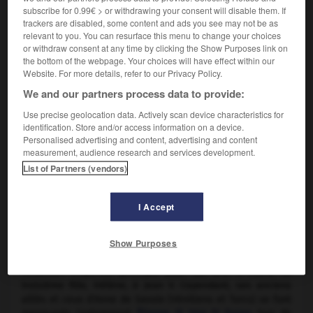
subscribe for 0.99€ > or withdrawing your consent will disable them. If
1. L'USURPATEUR
trackers are disabled, some content and ads you see may not be as
relevant to you. You can resurface this menu to change your choices
or withdraw consent at any time by clicking the Show Purposes link on
Créé « grand domestique », il est, sous le règne
the bottom of the webpage. Your choices will have effect within our
d'
Andronic III
, le second personnage de l'Empire. À la mort
Website. For more details, refer to our Privacy Policy.
d'Andronic III (1341), tandis qu'Anne de Savoie devient
We and our partners process data to provide:
tutrice de
Jean V
, il est nommé régent. Il rencontre
l'opposition d'Anne de Savoie, qui, sous l'influence du
Use precise geolocation data. Actively scan device characteristics for
mégaduc Apokaukos, le destitue. Cantacuzène se fait alors
identification. Store and/or access information on a device.
reconnaître empereur par ses partisans, mais proclame le
Personalised advertising and content, advertising and content
measurement, audience research and services development.
nom de l'héritier légitime, Jean V, avant le sien (1341).
List of Partners (vendors)
2. DIFFICULTÉS INTÉRIEURES
I Accept
Avec l'aide des Turcs, des Serbes et des Bulgares, il rentre à
Show Purposes
Constantinople (3 février 1347) deux ans après l'assassinat
d'Apokaukos, et se réconcilie avec Anne de Savoie, qui le
reconnaît empereur principal pour dix ans. Il marie sa
troisième fille, Hélène, à Jean V. Cependant, ses anciens
alliés et ceux d'Anne de Savoie (Vénitiens et Turcs) se font