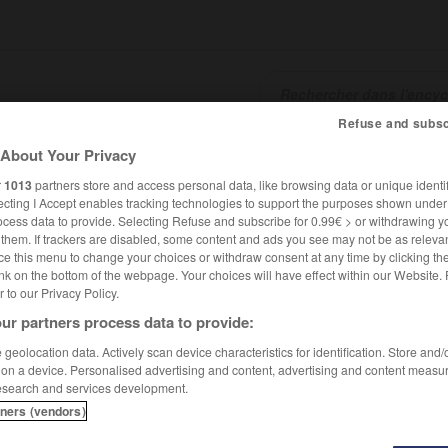
Refuse and subsc
About Your Privacy
SHCARDS
TRADUCTEUR
CONJUGATEUR
ENCYCLOPÉD
r
1013
partners store and access personal data, like browsing data or unique identif
ecting I Accept enables tracking technologies to support the purposes shown unde
ocess data to provide. Selecting Refuse and subscribe for 0.99€ > or withdrawing y
e them. If trackers are disabled, some content and ads you see may not be as relevan
ce this menu to change your choices or withdraw consent at any time by clicking t
nk on the bottom of the webpage. Your choices will have effect within our Website.
er to our Privacy Policy.
ur partners process data to provide:
geolocation data. Actively scan device characteristics for identification. Store and
 on a device. Personalised advertising and content, advertising and content measu
esearch and services development.
tners (vendors)