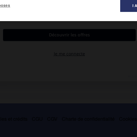
poses
I 
 l'École normale supérieure de Saint-Cloud (1960-1975), puis à la
gie mathématique (
les Idéalités mathématiques
, 1968), montrant
ques. Il est entre autres l'auteur de
la Philosophie silencieuse
flambeur
(1999, entretiens avec Dominique-Antoine Grisoni) et de
anti et Roger Pol-Droit).
es et crédits
CGU
CGV
Charte de confidentialité
Cookie