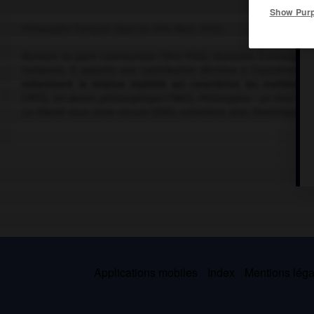
Show Pur
Philosophe français (Ajaccio 1914-Paris 2002).
Membre du parti communiste (1943-1958), résistant, il enseigne à
Sorbonne. Il apporte une contribution décisive à l'épistémolo
notamment la relative stabilité qui caractérise les mathémati
(1975),
Un destin philosophique
(1982),
Philosophie : un rêve de 
La liberté nous aime encore
(2002, entretiens avec Dominique Des
Applications mobiles
Index
Mentions légal