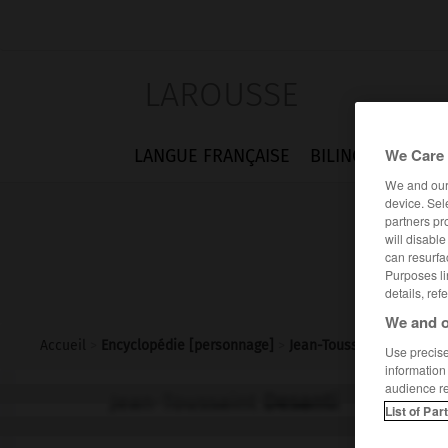
LAROUSSE
We Care 
LANGUE FRANÇAISE
BILINGUES
FLA
We and ou
device. Sel
partners pr
will disabl
can resurfa
Purposes li
details, ref
We and o
Accueil
>
Encyclopédie [personnage]
>
Jean-Toussaint Desanti
Use precise 
information
audience r
Jean-Toussaint
Desanti
List of Par