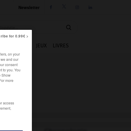
Newsletter




ribe for 0.99€ >
IE
CUISINE
JEUX
LIVRES
iers, on your
r we and our
our consent
t to you. You
he Show
 For more
/or access
rement,