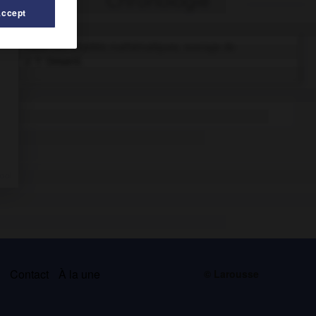
Chronologie
Accept
1968
Les Idéalités mathématiques,
ouvrage de
J. T. Desanti.
s
Contact
À la une
© Larousse