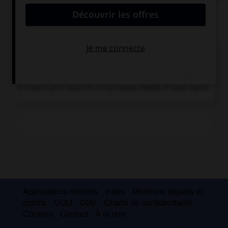
Chronologie
1955
La Fureur de vivre (Rebel Without a Cause),
film de
N. Ray avec J. Dean.
1955
Mort de l'acteur J. Dean dans un accident de voiture.
Il incarne pour toujours une jeunesse rebelle et sans espoir.
Applications mobiles
Index
Mentions légales et
crédits
CGU
CGV
Charte de confidentialité
Cookies
Contact
À la une