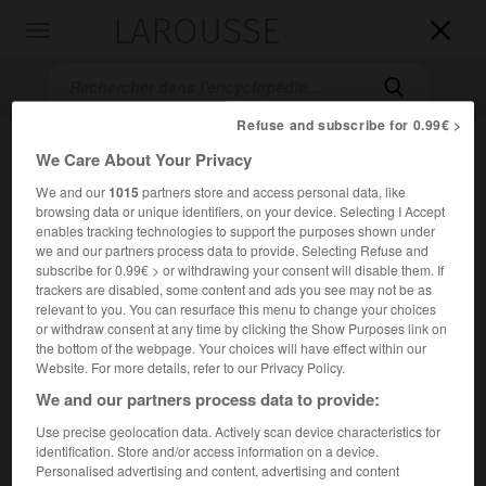
LAROUSSE

Toggle
navigation

Refuse and subscribe for 0.99€ >
We Care About Your Privacy
We and our
1015
partners store and access personal data, like
browsing data or unique identifiers, on your device. Selecting I Accept
enables tracking technologies to support the purposes shown under
we and our partners process data to provide. Selecting Refuse and
subscribe for 0.99€ > or withdrawing your consent will disable them. If
Accueil
>
Encyclopédie [personnage]
>
Jaime Robert Robertson dit
trackers are disabled, some content and ads you see may not be as
Robbie Robertson
relevant to you. You can resurface this menu to change your choices
or withdraw consent at any time by clicking the Show Purposes link on
the bottom of the webpage. Your choices will have effect within our
Jaime Robert
Robertson,
dit
Website. For more details, refer to our Privacy Policy.
Robbie
Robertson
We and our partners process data to provide:
Use precise geolocation data. Actively scan device characteristics for
identification. Store and/or access information on a device.
Guitariste, chanteur, parolier et compositeur de rock
Personalised advertising and content, advertising and content
canadien (Toronto, Ontario, 1944).