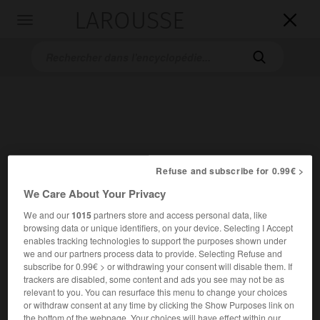
LAROUSSE

Toggle
navigation

Refuse and subscribe for 0.99€ >
Accueil
>
Encyclopédie [personnage]
>
Isabelle Boinot
We Care About Your Privacy
We and our
1015
partners store and access personal data, like
Isabelle
Boinot
browsing data or unique identifiers, on your device. Selecting I Accept
enables tracking technologies to support the purposes shown under
we and our partners process data to provide. Selecting Refuse and
subscribe for 0.99€ > or withdrawing your consent will disable them. If
trackers are disabled, some content and ads you see may not be as
Dessinatrice française (Niort 1976).
relevant to you. You can resurface this menu to change your choices
or withdraw consent at any time by clicking the Show Purposes link on
Après des études à l'École des Beaux-Arts d’Angoulême,
the bottom of the webpage. Your choices will have effect within our