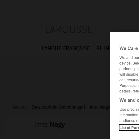
LAROUSSE
We Care 
LANGUE FRANÇAISE
BILINGUES
FLA
We and ou
device. Sel
partners pr
will disabl
can resurfa
Purposes li
details, ref
We and o
Accueil
>
Encyclopédie [personnage]
>
Imre Nagy
Use precise 
information
audience r
Imre
Nagy
List of Par