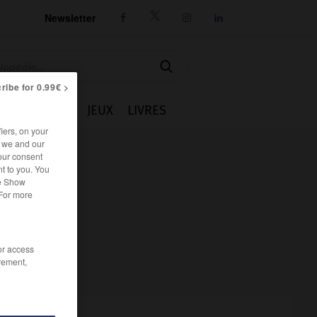
Newsletter




ribe for 0.99€ >
IE
CUISINE
JEUX
LIVRES
iers, on your
r we and our
our consent
t to you. You
he Show
 For more
/or access
rement,