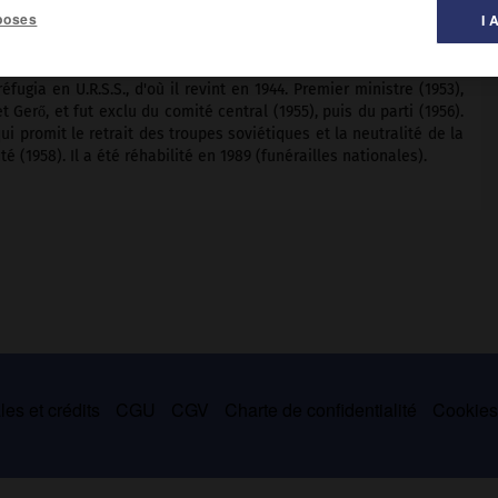
poses
I 
gia en U.R.S.S., d'où il revint en 1944. Premier ministre (1953),
t Gerő, et fut exclu du comité central (1955), puis du parti (1956).
i promit le retrait des troupes soviétiques et la neutralité de la
 (1958). Il a été réhabilité en 1989 (funérailles nationales).
es et crédits
CGU
CGV
Charte de confidentialité
Cookie