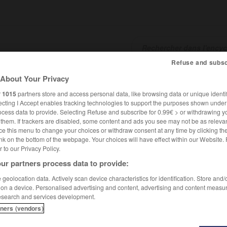
Refuse and subsc
About Your Privacy
SHCARDS
TRADUCTEUR
CONJUGATEUR
ENCYCLOPÉD
r
1015
partners store and access personal data, like browsing data or unique identif
ecting I Accept enables tracking technologies to support the purposes shown unde
ocess data to provide. Selecting Refuse and subscribe for 0.99€ > or withdrawing y
e them. If trackers are disabled, some content and ads you see may not be as relevan
ce this menu to change your choices or withdraw consent at any time by clicking t
nk on the bottom of the webpage. Your choices will have effect within our Website.
er to our Privacy Policy.
ur partners process data to provide:
geolocation data. Actively scan device characteristics for identification. Store and
 on a device. Personalised advertising and content, advertising and content measu
esearch and services development.
tners (vendors)