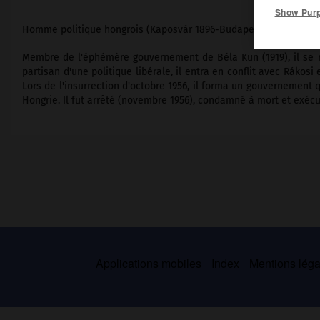
Show Pur
Homme politique hongrois (Kaposvár 1896-Budapest 1958).
Membre de l'éphémère gouvernement de Béla Kun (1919), il se réfu
partisan d'une politique libérale, il entra en conflit avec Rákosi e
Lors de l'insurrection d'octobre 1956, il forma un gouvernement qu
Hongrie. Il fut arrêté (novembre 1956), condamné à mort et exécuté
Applications mobiles
Index
Mentions légal