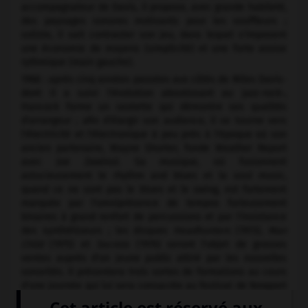
accompagnateur de Davis, il propose, avec grande habileté,
des paysages sonores motivants pour les souffleurs ;
soliste, il sait contraster son jeu, dans lequel s'imposent
une économie de moyens (simplicité) et une forte assise
rythmique (main gauche).
1968 : après cinq années passées aux côtés de Miles Davis-
dont il a suivi l'évolution aboutissant au jazz-rock-,
Hancock forme un sextette qui démontre ses qualités
d'arrangeur ; afin d'élargir son audience, il se tourne vers
l'électricité et l'électronique à peu près à l'époque où son
ancien partenaire, Wayne Shorter, fonde Weather Report
avec Joe Zawinul. Sa musique, où fusionnent
astucieusement le rhythm and blues et la soul music,
quand ce ne sont pas le blues et le swing, est fortement
marquée par l'omniprésence de tempos furieusement
binaires à grand renfort de percussions et par l'insistance
des synthétiseurs ; les disques
Headhunters
(1973),
Man
Child
(1975) et
Secrets
(1976) seront l'objet de grosses
ventes auprès d'un jeune public attiré par les nouvelles
sonorités. Il présentera trois sortes de formations au cours
d'une journée qui lui sera consacrée au festival de Newport
1976.