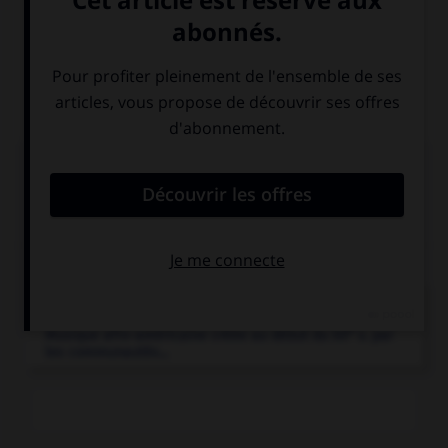
À partir de cette date, Hancock alternera les genres et
l'instrumentation, revenant à l'acoustique avec le groupe
V.S.O.P., jouera en duo avec Chick Corea, grimpera au hit-
parade avec
Rock It
et obtiendra un Oscar en 1987 pour la
bande son du film
Autour de minuit
de Bertrand Tavernier.
Articles associés
jazz.
e
Musique afro-américaine créée au début du XX
s. par
les communautés...