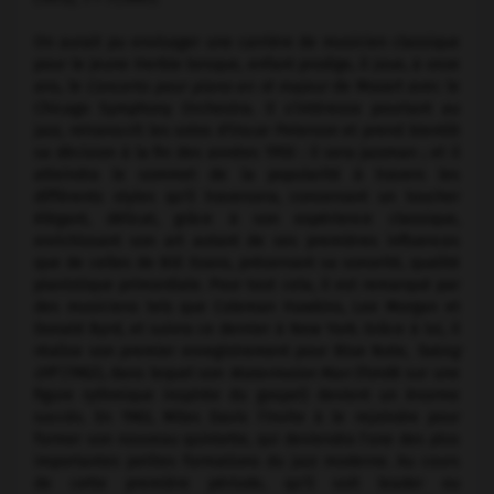
On aurait pu envisager une carrière de musicien classique
pour le jeune Herbie lorsque, enfant prodige, il joue, à onze
ans, le
Concerto pour piano en ré majeur
de Mozart avec le
Chicago Symphony Orchestra. Il s'intéresse pourtant au
jazz, retranscrit les solos d'Oscar Peterson et prend bientôt
sa décision à la fin des années 1950 : il sera jazzman ; et il
atteindra le sommet de la popularité à travers les
différents styles qu'il traversera, conservant un toucher
élégant, délicat, grâce à son expérience classique,
enrichissant son art autant de ses premières influences
que de celles de Bill Evans, préservant sa sonorité, qualité
pianistique primordiale. Pour tout cela, il est remarqué par
des musiciens tels que Coleman Hawkins, Lee Morgan et
Donald Byrd, et suivra ce dernier à New York. Grâce à lui, il
réalise son premier enregistrement pour Blue Note,
Taking
Off
(1962), dans lequel son
Watermelon Man
(fondé sur une
figure rythmique inspirée du gospel) devient un énorme
succès. En 1963, Miles Davis l'invite à le rejoindre pour
former son nouveau quintette, qui deviendra l'une des plus
importantes petites formations du jazz moderne. Au cours
de cette première période, qu'il soit leader ou