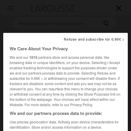
LAROUSSE

Toggle
navigation

Refuse and subscribe for 0.99€ >
We Care About Your Privacy
We and our
1015
partners store and access personal data, like
browsing data or unique identifiers, on your device. Selecting I Accept
enables tracking technologies to support the purposes shown under
we and our partners process data to provide. Selecting Refuse and
Accueil
>
Encyclopédie [personnage]
>
Guillaume de La Marck
subscribe for 0.99€ > or withdrawing your consent will disable them. If
trackers are disabled, some content and ads you see may not be as
Guillaume de
La Marck
relevant to you. You can resurface this menu to change your choices
or withdraw consent at any time by clicking the Show Purposes link on
baron
de Lumain,
surnommé
le
the bottom of the webpage. Your choices will have effect within our
Sanglier des Ardennes
Website. For more details, refer to our Privacy Policy.
We and our partners process data to provide:
(vers 1446-Utrecht ou Maastricht 1485).
Use precise geolocation data. Actively scan device characteristics for
identification. Store and/or access information on a device.
Il offre à
Louis XI
de soulever les Liégeois contre
Charles le