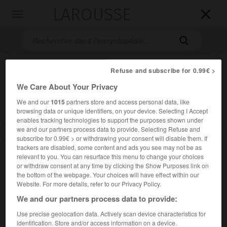
LAROUSSE

Toggle
navigation

Refuse and subscribe for 0.99€ >
We Care About Your Privacy
We and our
1015
partners store and access personal data, like
browsing data or unique identifiers, on your device. Selecting I Accept
enables tracking technologies to support the purposes shown under
we and our partners process data to provide. Selecting Refuse and
Accueil
>
Encyclopédie [personnage]
>
Guido Westerwelle
subscribe for 0.99€ > or withdrawing your consent will disable them. If
trackers are disabled, some content and ads you see may not be as
Guido
Westerwelle
relevant to you. You can resurface this menu to change your choices
or withdraw consent at any time by clicking the Show Purposes link on
the bottom of the webpage. Your choices will have effect within our
Website. For more details, refer to our Privacy Policy.
We and our partners process data to provide:
Homme politique allemand (Bad Honnef, Rhénanie-du-
Nord-Westphalie, 1961-Cologne 2016).
Use precise geolocation data. Actively scan device characteristics for
identification. Store and/or access information on a device.