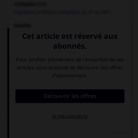
croisades
(les).
e
e
Expéditions militaires entreprises du XI
au XIII
...
Dorylée
.
Ancienne ville d'Asie Mineure, en Phrygie.
Édesse
(comté d').
État latin du Levant qui dura de 1098 à 1144.
Gautier
Sans Avoir. Chef de la croisade populaire, il fut tué en
Asie...
Voir
plus
Chronologie
1099
Conduits par Godefroi de Bouillon, qui prend le titre