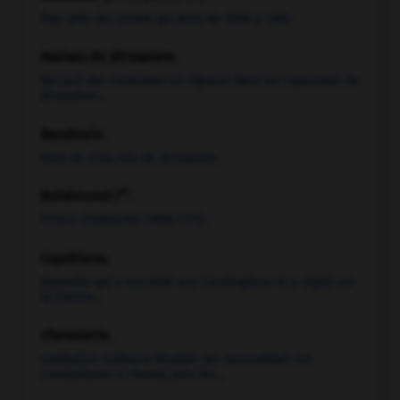
État latin du Levant qui dura de 1098 à 1268.
Assises de Jérusalem
.
Recueil des coutumes en vigueur dans les royaumes de
Jérusalem...
Baudouin
.
Nom de cinq rois de Jérusalem.
er
Bohémond I
.
Prince d'Antioche (1098-1111).
Capétiens
.
Dynastie qui a succédé aux Carolingiens et a régné sur
la France...
chevalerie.
Institution militaire féodale qui rassemblait les
combattants à cheval, puis les...