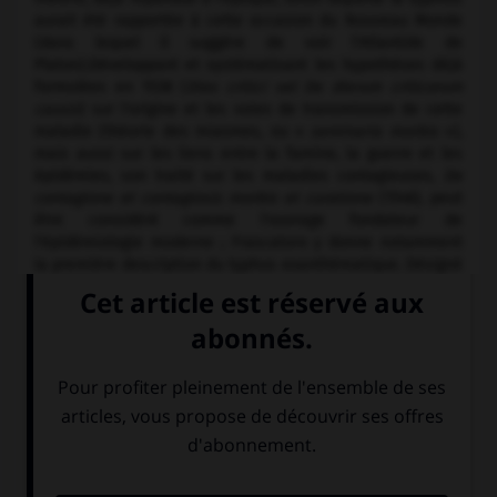
aurait été rapportée à cette occasion du Nouveau Monde
(dans lequel il suggère de voir l'Atlantide de
Platon).Développant et systématisant les hypothèses déjà
formulées en 1538 (
Dies critici vel De dierum criticorum
causis
) sur l'origine et les voies de transmission de cette
maladie (théorie des miasmes, ou «
seminaria morbis
»),
mais aussi sur les liens entre la famine, la guerre et les
épidémies, son traité sur les maladies contagieuses,
De
contagione et contagiosis morbis et curatione
(1546), peut
être considéré comme l'ouvrage fondateur de
l'épidémiologie moderne ; Frascatoro y donne notamment
la première description du typhus exanthématique. Désigné
en 1545 par le pape Paul III comme médecin officiel du
concile de Trente (
medicus conductus et stipendiatus
),
Frascatoro recommanda instamment que les pères
conciliaires quittassent la ville, où sévissait alors une
épidémie ; suivant ses instructions, le concile se transporta
e
e
alors à Bologne où se tinrent les 9
et 10
sessions.
Parmi ses autres ouvrages, témoins de la diversité de ses
travaux, il faut encore citer
Homocentricum
(1538), dans
lequel il propose comme alternative au système
cosmologique de Ptolémée de revenir au système des