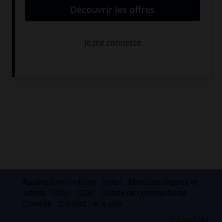
sphères homocentriques (on peut signaler à ce sujet qu'il
eut probablement l'occasion de s'entretenir de ces
problèmes avec Copernic alors qu'il enseignait à Padoue),
et
Naugerius sive de Poetica
(publié en 1555), dans lequel il
se fait le défenseur de l'autonomie de l'art.
Applications mobiles
Index
Mentions légales et
crédits
CGU
CGV
Charte de confidentialité
Cookies
Contact
À la une
© Larousse