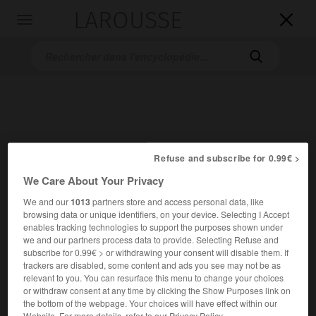
LAROUSSE

Toggle
navigation

Refuse and subscribe for 0.99€ >
We Care About Your Privacy
Accueil
>
Encyclopédie [personnage]
>
Girolamo Frascatoro
We and our
1013
partners store and access personal data, like
Girolamo
Frascatoro
browsing data or unique identifiers, on your device. Selecting I Accept
enables tracking technologies to support the purposes shown under
we and our partners process data to provide. Selecting Refuse and
subscribe for 0.99€ > or withdrawing your consent will disable them. If
trackers are disabled, some content and ads you see may not be as
relevant to you. You can resurface this menu to change your choices
Médecin, mathématicien et botaniste italien (Vérone vers
or withdraw consent at any time by clicking the Show Purposes link on
1478-Vérone 1553).
the bottom of the webpage. Your choices will have effect within our
Website. For more details, refer to our Privacy Policy.