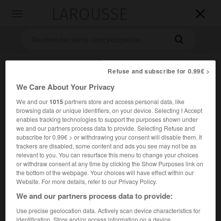
LAROUSSE

Toggle
navigation

Refuse and subscribe for 0.99€ >
We Care About Your Privacy
We and our
1015
partners store and access personal data, like
browsing data or unique identifiers, on your device. Selecting I Accept
enables tracking technologies to support the purposes shown under
we and our partners process data to provide. Selecting Refuse and
Accueil
>
Encyclopédie [personnage]
>
Gaston Eyskens
subscribe for 0.99€ > or withdrawing your consent will disable them. If
trackers are disabled, some content and ads you see may not be as
Gaston
Eyskens
relevant to you. You can resurface this menu to change your choices
or withdraw consent at any time by clicking the Show Purposes link on
the bottom of the webpage. Your choices will have effect within our
Website. For more details, refer to our Privacy Policy.
We and our partners process data to provide:
Homme politique belge (Lier, Anvers, 1905-Louvain 1988).
Use precise geolocation data. Actively scan device characteristics for
Professeur à l'université de Louvain (1931), député
identification. Store and/or access information on a device.