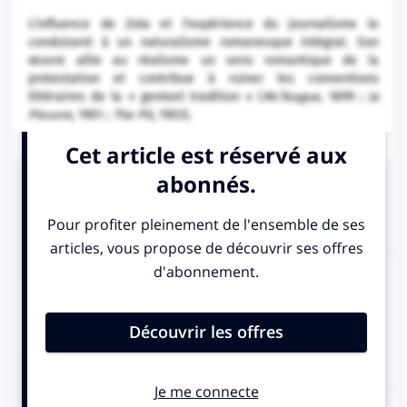
L'influence de Zola et l'expérience du journalisme le
conduisent à un naturalisme romanesque intégral. Son
œuvre allie au réalisme un sens romantique de la
protestation et contribue à ruiner les conventions
littéraires de la « genteel tradition » (
McTeague
, 1899 ;
la
Pieuvre
, 1901 ;
The Pit
, 1903).
Articles associés
États-Unis
.
Littérature
Chronologie