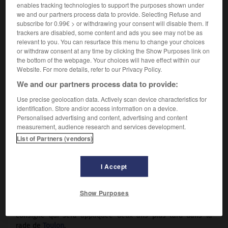
FIDÈLE EXÉCUTANT DU MARÉCHAL PÉTAIN
enables tracking technologies to support the purposes shown under
we and our partners process data to provide. Selecting Refuse and
subscribe for 0.99€ > or withdrawing your consent will disable them. If
e
Fils d'un ministre de la III
République, sorti de l'école
trackers are disabled, some content and ads you see may not be as
navale en 1901, Darlan participe à la
Première Guerre
relevant to you. You can resurface this menu to change your choices
mondiale
à la tête d'une batterie de canonniers marins.
or withdraw consent at any time by clicking the Show Purposes link on
the bottom of the webpage. Your choices will have effect within our
Directeur du cabinet de
Georges Leygues
de 1926 à 1928,
Website. For more details, refer to our Privacy Policy.
puis de 1929 à 1934, il est
l'artisan du renforcement et de la
réorganisation de la marine de guerre française
à la veille
We and our partners process data to provide:
de la Seconde Guerre mondiale.
Use precise geolocation data. Actively scan device characteristics for
Après avoir commandé l'escadre de l'Atlantique de 1934 à
identification. Store and/or access information on a device.
1936, il est nommé chef d'état-major général de la marine
Personalised advertising and content, advertising and content
et reçoit, en 1939, le titre d'amiral de la flotte – créé pour lui
measurement, audience research and services development.
donner un rang équivalent au Premier Lord de la Mer en
List of Partners (vendors)
Angleterre – dans la coalition franco-britannique. Il
commande en chef les forces navales françaises en 1939-
1940 et devient ministre des Marines marchande et
I Accept
militaire dans le gouvernement du maréchal
Pétain
du
16 juin 1940. C'est à ce titre qu'au moment de la conclusion
Show Purposes
de l'armistice, il donne ordre à la flotte de se saborder
plutôt que de passer aux mains de l'ennemi allemand,
consigne qui sera appliquée deux ans plus tard dans la
rade de
Toulon
.