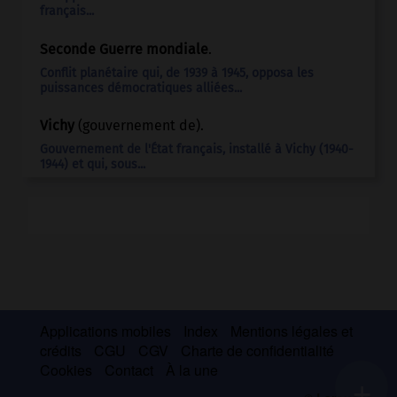
français...
Seconde Guerre mondiale
.
Conflit planétaire qui, de 1939 à 1945, opposa les
puissances démocratiques alliées...
Vichy
(gouvernement de).
Gouvernement de l'État français, installé à Vichy (1940-
1944) et qui, sous...
Applications mobiles
Index
Mentions légales et
crédits
CGU
CGV
Charte de confidentialité
Cookies
Contact
À la une
+