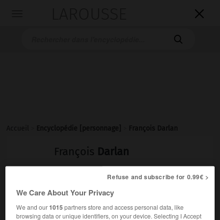
LAROUSSE

Toggle
navigation

Accueil
>
Encyclopédie [personnage]
>
François Darlan
François
Darlan
Refuse and subscribe for 0.99€ >
We Care About Your Privacy
Amiral et homme politique français (Nérac 1881-Alger 1942).
We and our
1015
partners store and access personal data, like
browsing data or unique identifiers, on your device. Selecting I Accept