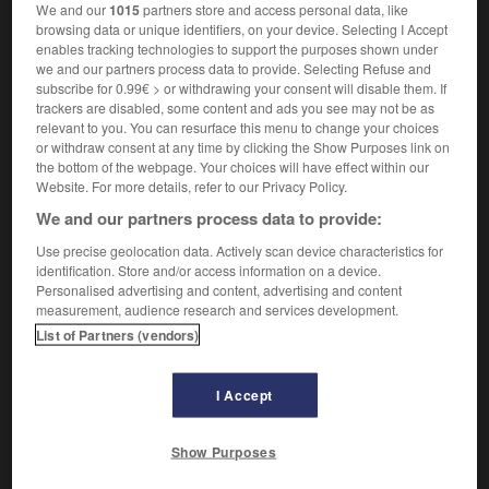
We and our
1015
partners store and access personal data, like
browsing data or unique identifiers, on your device. Selecting I Accept
enables tracking technologies to support the purposes shown under
we and our partners process data to provide. Selecting Refuse and
subscribe for 0.99€ > or withdrawing your consent will disable them. If
trackers are disabled, some content and ads you see may not be as
relevant to you. You can resurface this menu to change your choices
or withdraw consent at any time by clicking the Show Purposes link on
the bottom of the webpage. Your choices will have effect within our
Website. For more details, refer to our Privacy Policy.
Marquise de Pompadour
We and our partners process data to provide:
Use precise geolocation data. Actively scan device characteristics for
identification. Store and/or access information on a device.
Personalised advertising and content, advertising and content
measurement, audience research and services development.
List of Partners (vendors)
Peintre et graveur français (Paris 1703-Paris 1770).
I Accept
Show Purposes