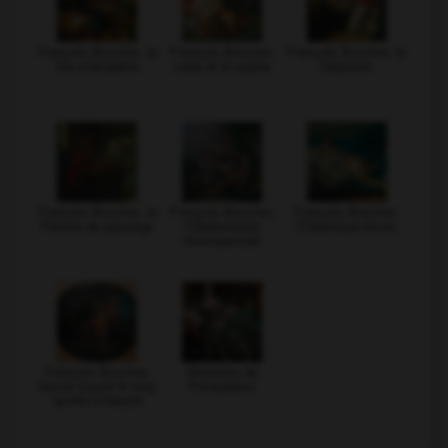
François Boucher, la
François Boucher,
François Boucher, le
Vie champêtre
Léda et le cygne
Déjeuner
François Boucher, le
François Boucher,
François Boucher,
Peintre de paysage
l'Obéissance
l'Odalisque brune
récompensée
François Boucher,
Marquise de
Sylvie fuyant le loup
Pompadour
qu'elle a blessé