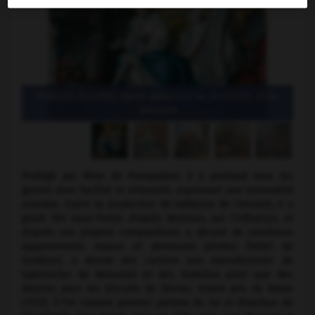
François Boucher,
Dame attachant sa jarretière, et sa
servante
Protégé par Mme de Pompadour, il a pratiqué tous les
genres avec facilité et virtuosité, exprimant une sensualité
aimable. Outre sa production de tableaux de chevalet, il a
gravé 183 eaux-fortes d'après Watteau, qui l'influença, et
d'après ses propres compositions a décoré de nombreux
appartements royaux et demeures privées (hôtel de
Soubise), a donné des cartons aux manufactures de
tapisseries de Beauvais et des Gobelins ainsi que des
dessins pour les biscuits de Sèvres. Grand prix de Rome
(1723), il fut nommé premier peintre du roi et directeur de