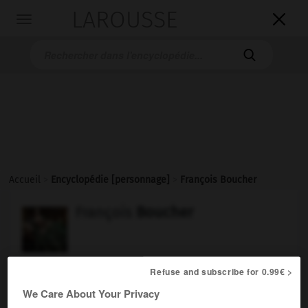
LAROUSSE

Toggle
navigation

Accueil
>
Encyclopédie [personnage]
>
François Boucher
François
Boucher
Refuse and subscribe for 0.99€ >
We Care About Your Privacy