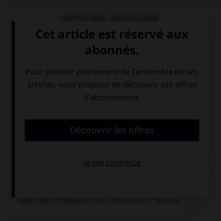
Articles associés
Fragonard
.
Jean Honoré
Fragonard
.
Peintre et graveur français...
tapisserie.
Ouvrage textile tissé manuellement sur un métier de
haute ou...
Watteau
.
Antoine
Watteau
.
Peintre français...
Chronologie
vers 1745
L'Odalisque brune,
tableau de F. Boucher.