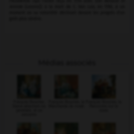
l'Académie (qui l'avait reçu en 1734 avec son
Renaud et
Armide
[Louvre]) à la mort de C. Van Loo, en 1765, à un
moment où sa notoriété déclinait devant les progrès d'un
goût plus sévère.
Médias associés
François Boucher,
François Boucher, la
François Boucher, la
Dame attachant sa
Marchande de mode
Rencontre sur la
jarretière, et sa
route
servante