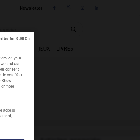
Newsletter




ribe for 0.99€ >
IE
CUISINE
JEUX
LIVRES
iers, on your
r we and our
our consent
t to you. You
he Show
 For more
/or access
rement,