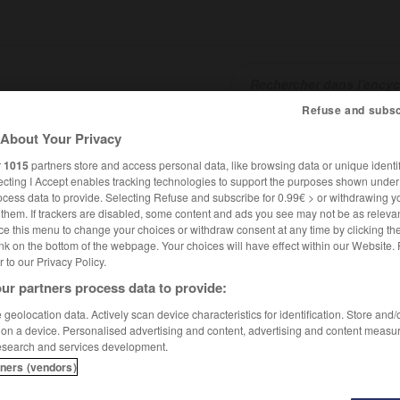
Refuse and subsc
About Your Privacy
SHCARDS
TRADUCTEUR
CONJUGATEUR
ENCYCLOPÉD
r
1015
partners store and access personal data, like browsing data or unique identif
ecting I Accept enables tracking technologies to support the purposes shown unde
ocess data to provide. Selecting Refuse and subscribe for 0.99€ > or withdrawing y
e them. If trackers are disabled, some content and ads you see may not be as relevan
ce this menu to change your choices or withdraw consent at any time by clicking t
nk on the bottom of the webpage. Your choices will have effect within our Website.
er to our Privacy Policy.
ur partners process data to provide:
geolocation data. Actively scan device characteristics for identification. Store and
 on a device. Personalised advertising and content, advertising and content measu
esearch and services development.
tners (vendors)