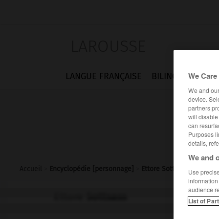
LAROUSSE
We Care 
LANGUE FRANÇAISE
BILINGUES
FLA
We and ou
device. Sel
partners pr
will disabl
can resurfa
Purposes li
details, ref
We and o
Accueil
>
Encyclopédie [personnage]
>
Ettore Sottsass
Use precise 
information
audience r
Ettore
Sottsass
List of Par