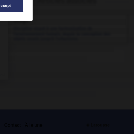
Articles associés
Accept
design.
Discipline visant à une harmonisation de
l'environnement humain, depuis la conception des
objets usuels jusqu'à l'urbanisme.
s
Contact
À la une
© Larousse