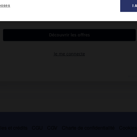
poses
I 
rtir de 1959 pour Olivetti, un tempérament exubérant, contraire au
tes, voire provocantes qui signalent le « nuovo design », il a
été l'un des fondateurs du studio « Memphis » (1981, avec Aldo
a production de ces groupes demeure confinée dans une sphère
es et crédits
CGU
CGV
Charte de confidentialité
Cookie