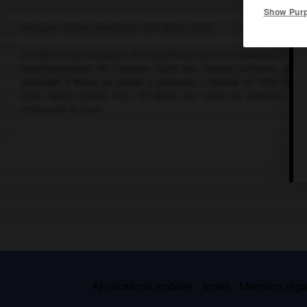
Show Pur
Designer italien (Innsbruck 1917-Milan 2007).
Architecte de formation, il a manifesté, tout en travaillant à pa
fonctionnalisme de l'époque. Épris des formes ludiques, gratui
participé à Milan au studio « Alchymia » (formé en 1976) et a 
Cibic, Marco Zanini, etc.). En dépit des vœux de Sottsass, l
artisanale de luxe.
Applications mobiles
Index
Mentions légal