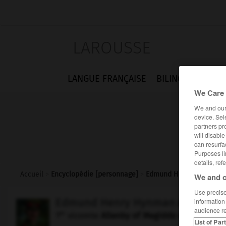
LAROUSSE
LANGUE FRANÇAISE
BILINGUES
FLA
We Care 
We and ou
device. Sel
partners pr
will disabl
can resurfa
Purposes li
details, ref
Accueil
>
Encyclopédie [personnage]
>
Edmund Henry Hynman A
We and o
Use precise 
Edmund Henry Hynman
Allenby
information
audience r
er
1
vicomte
Allenby of Megiddo and Felixst
List of Par