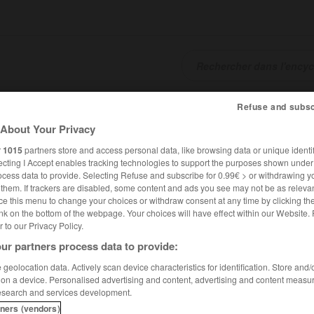
Refuse and subsc
SHCARDS
TRADUCTEUR
CONJUGATEUR
ENCYCLOPÉD
About Your Privacy
r
1015
partners store and access personal data, like browsing data or unique identif
ecting I Accept enables tracking technologies to support the purposes shown unde
ocess data to provide. Selecting Refuse and subscribe for 0.99€ > or withdrawing y
e them. If trackers are disabled, some content and ads you see may not be as relevan
ce this menu to change your choices or withdraw consent at any time by clicking t
nk on the bottom of the webpage. Your choices will have effect within our Website.
er to our Privacy Policy.
llenby
ur partners process data to provide:
geolocation data. Actively scan device characteristics for identification. Store and
 on a device. Personalised advertising and content, advertising and content measu
esearch and services development.
owe
tners (vendors)