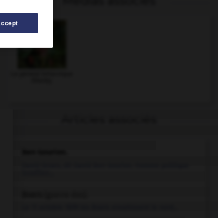
Médias associés
Accept
Le général britannique
Allenby
Articles associés
Ben Gourion
.
David Gruen, dit David
Ben Gourion
.
Homme politique
israélien...
Boers
(guerre des).
Le 11 octobre 1899 les Boers envahissent le nord...