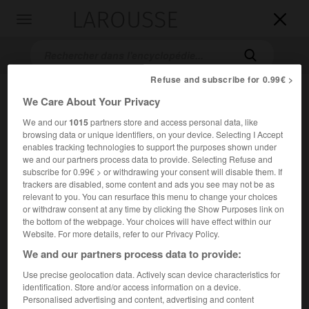
LAROUSSE

Toggle
navigation

Refuse and subscribe for 0.99€ >
We Care About Your Privacy
We and our
1015
partners store and access personal data, like
browsing data or unique identifiers, on your device. Selecting I Accept
enables tracking technologies to support the purposes shown under
we and our partners process data to provide. Selecting Refuse and
subscribe for 0.99€ > or withdrawing your consent will disable them. If
Accueil
>
Encyclopédie [personnage]
>
Dionys Mascolo
trackers are disabled, some content and ads you see may not be as
relevant to you. You can resurface this menu to change your choices
or withdraw consent at any time by clicking the Show Purposes link on
Dionys
Mascolo
the bottom of the webpage. Your choices will have effect within our
Website. For more details, refer to our Privacy Policy.
We and our partners process data to provide:
Écrivain et philosophe français ( ?1916-Paris 1997).
Use precise geolocation data. Actively scan device characteristics for
identification. Store and/or access information on a device.
Personalised advertising and content, advertising and content
En 1942, alors qu'il est lecteur chez Gallimard, il rencontre