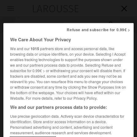
LAROUSSE

Toggle
navigation

Refuse and subscribe for 0.99€ >
We Care About Your Privacy
We and our
1015
partners store and access personal data, like
browsing data or unique identifiers, on your device. Selecting I Accept
enables tracking technologies to support the purposes shown under
we and our partners process data to provide. Selecting Refuse and
subscribe for 0.99€ > or withdrawing your consent will disable them. If
trackers are disabled, some content and ads you see may not be as
Accueil
>
Encyclopédie [personnage]
>
Denis Buican
relevant to you. You can resurface this menu to change your choices
or withdraw consent at any time by clicking the Show Purposes link on
the bottom of the webpage. Your choices will have effect within our
Denis
Buican
Website. For more details, refer to our Privacy Policy.
We and our partners process data to provide:
Use precise geolocation data. Actively scan device characteristics for
Biologiste, historien et philosophe des sciences français
identification. Store and/or access information on a device.
Personalised advertising and content, advertising and content
d'origine roumaine (Bucarest 1934).
measurement, audience research and services development.