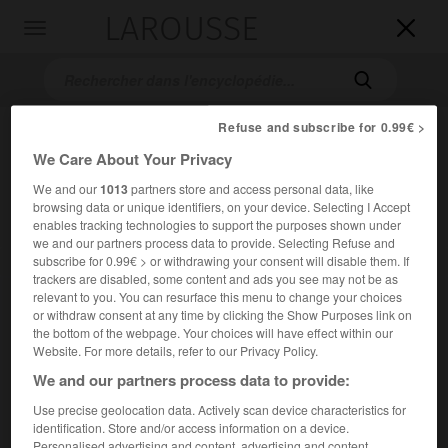
LAROUSSE

Toggle
navigation

Refuse and subscribe for 0.99€ >
We Care About Your Privacy
We and our
1013
partners store and access personal data, like
browsing data or unique identifiers, on your device. Selecting I Accept
enables tracking technologies to support the purposes shown under
we and our partners process data to provide. Selecting Refuse and
subscribe for 0.99€ > or withdrawing your consent will disable them. If
Accueil
>
Encyclopédie [personnage]
>
David Alfaro Siqueiros
trackers are disabled, some content and ads you see may not be as
relevant to you. You can resurface this menu to change your choices
David
Alfaro
Siqueiros
or withdraw consent at any time by clicking the Show Purposes link on
the bottom of the webpage. Your choices will have effect within our
Website. For more details, refer to our Privacy Policy.
We and our partners process data to provide:
Peintre mexicain (Santa Rosalia de Camargo, État de
Use precise geolocation data. Actively scan device characteristics for
Chihuahua, 1896-Cuernavaca 1974).
identification. Store and/or access information on a device.
Personalised advertising and content, advertising and content