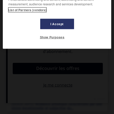
Tôt engagé dans le mouvement révolutionnaire mexicain, il
measurement, audience research and services development.
participa dans les années 1920 à la conception d'un art
List of Partners (vendors)
national et populaire qui allait s'incarner dans le
muralisme.
Communiste, il fut accusé de participation à un
attentat contre Trotski. Son œuvre est jalonnée de vastes
I Accept
compositions murales, notamment à Mexico, de l'École
nationale préparatoire (1922) au Polyforum culturel (
la
Show Purposes
Marche de l'humanité en Amérique latine
, inaugurée en
1972).
Articles associés
expressionnisme.
[BEAUX-ARTS]
Tendance artistique caractérisée par une
vision émotionnelle et subjective du...